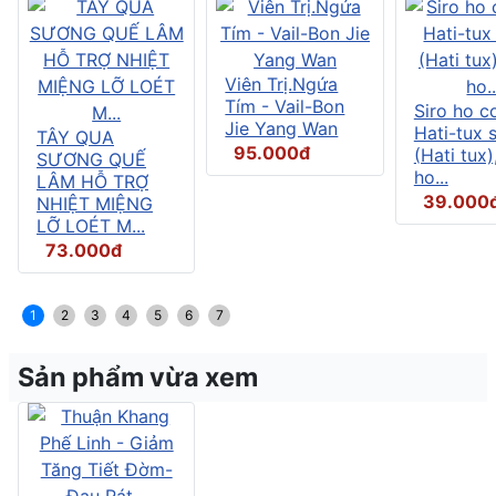
Viên Trị.Ngứa
Tím - Vail-Bon
Siro ho c
Jie Yang Wan
Hati-tux 
TÂY QUA
95.000đ
(Hati tux)
SƯƠNG QUẾ
ho...
LÂM HỖ TRỢ
39.000
NHIỆT MIỆNG
LỠ LOÉT M...
73.000đ
1
2
3
4
5
6
7
Sản phẩm vừa xem