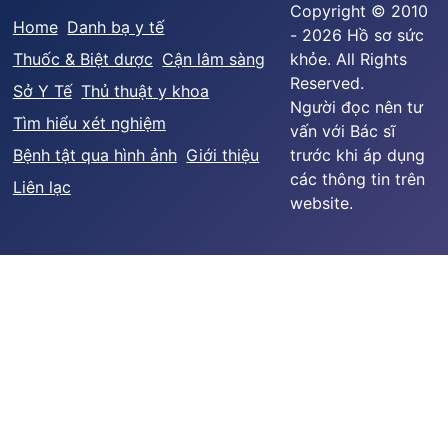
Copyright © 2010
Home
Danh bạ y tế
- 2026 Hồ sơ sức
Thuốc & Biệt dược
Cận lâm sàng
khỏe. All Rights
Reserved.
Sở Y Tế
Thủ thuật y khoa
Người đọc nên tư
Tìm hiểu xét nghiệm
vấn với Bác sĩ
Bệnh tật qua hình ảnh
Giới thiệu
trước khi áp dụng
các thông tin trên
Liên lạc
website.