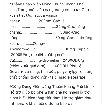
*Thành Phần Viên Uống Thuận Khang Phế
Linh:Trong mỗi viên nang cứng có chứa:-Cao
xuân tiết (Adhatoda vasica
nees):....................200mg-Cao lá
hen:..........................................30mg-Cao húng
chanh:..........................................30mg-Cao
gừng:......................................20mg-Cao lá thường
xuân:...............20mg-
Thymomodulin:...............................10mg-Papain
(2000IU/mg) (chiết xuất quả đu
đủ):..................5mg-Bromelain (2400GDU/g)
(chiết xuất quả dứa):.........60GDU-Phụ liệu:
Gelatin- vỏ nang, tinh bột, polyvinylpyrrolidon,
chất chống đông vón- talc, magie stearate
*Công Dụng Viên Uống Thuận Khang Phế Linh:-
Hỗ trợ giúp bổ phế & hạn chế ho nhiềuHỗ trợ
giảm biểu hiện tăng tiết đờm-Hỗ trợ giảm đau
rát họng & khản tiếng do ho kéo dài