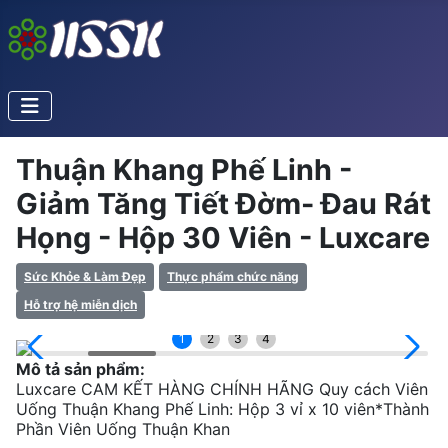
Thuận Khang Phế Linh -
Giảm Tăng Tiết Đờm- Đau Rát
Họng - Hộp 30 Viên - Luxcare
Sức Khỏe & Làm Đẹp
Thực phẩm chức năng
Hỗ trợ hệ miễn dịch
1
2
3
4
Mô tả sản phẩm:
Luxcare CAM KẾT HÀNG CHÍNH HÃNG Quy cách Viên
Uống Thuận Khang Phế Linh: Hộp 3 vỉ x 10 viên*Thành
Phần Viên Uống Thuận Khan