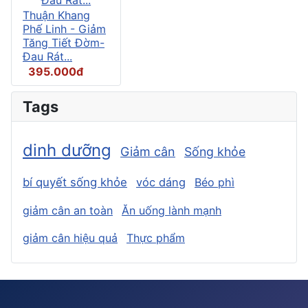
Thuận Khang
Phế Linh - Giảm
Tăng Tiết Đờm-
Đau Rát...
395.000đ
Tags
dinh dưỡng
Giảm cân
Sống khỏe
bí quyết sống khỏe
vóc dáng
Béo phì
giảm cân an toàn
Ăn uống lành mạnh
giảm cân hiệu quả
Thực phẩm