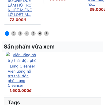
SƯƠNG QUẾ
ho...
LÂM HỖ TRỢ
39.000
NHIỆT MIỆNG
LỠ LOÉT M...
73.000đ
1
2
3
4
5
6
7
Sản phẩm vừa xem
Viên uống hỗ
trợ thải độc
phổi Lung
Cleanser
1.600.000đ
Tags