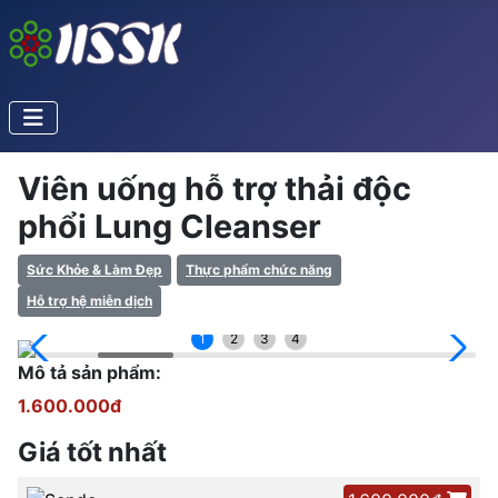
Viên uống hỗ trợ thải độc
phổi Lung Cleanser
Sức Khỏe & Làm Đẹp
Thực phẩm chức năng
Hỗ trợ hệ miễn dịch
1
2
3
4
Mô tả sản phẩm:
1.600.000đ
Giá tốt nhất