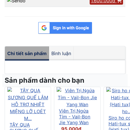
1.600.000đ
Chi tiết sản phẩm
Bình luận
Sản phẩm dành cho bạn
Viên Trị.Ngứa
Tím - Vail-Bon
Siro ho c
Jie Yang Wan
Hati-tux 
TÂY QUA
95.000đ
(Hati tux)