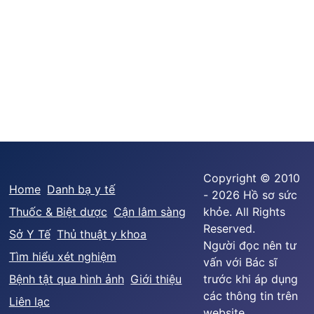
Copyright © 2010
Home
Danh bạ y tế
- 2026 Hồ sơ sức
Thuốc & Biệt dược
Cận lâm sàng
khỏe. All Rights
Reserved.
Sở Y Tế
Thủ thuật y khoa
Người đọc nên tư
Tìm hiểu xét nghiệm
vấn với Bác sĩ
Bệnh tật qua hình ảnh
Giới thiệu
trước khi áp dụng
các thông tin trên
Liên lạc
website.