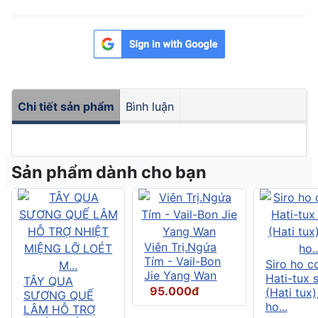
Chi tiết sản phẩm
Bình luận
Sản phẩm dành cho bạn
Viên Trị.Ngứa
Tím - Vail-Bon
Siro ho c
Jie Yang Wan
Hati-tux 
TÂY QUA
95.000đ
(Hati tux)
SƯƠNG QUẾ
ho...
LÂM HỖ TRỢ