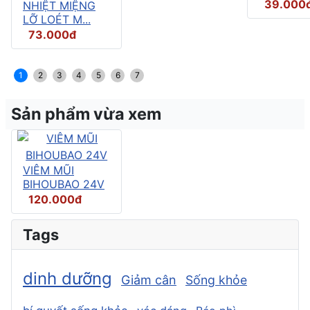
39.000
NHIỆT MIỆNG
LỠ LOÉT M...
73.000đ
1
2
3
4
5
6
7
Sản phẩm vừa xem
VIÊM MŨI
BIHOUBAO 24V
120.000đ
Tags
dinh dưỡng
Giảm cân
Sống khỏe