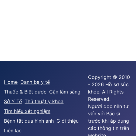
Copyright © 2010
Home
Danh bạ y tế
- 2026 Hồ sơ sức
Thuốc & Biệt dược
Cận lâm sàng
khỏe. All Rights
Reserved.
Sở Y Tế
Thủ thuật y khoa
Người đọc nên tư
Tìm hiểu xét nghiệm
vấn với Bác sĩ
Bệnh tật qua hình ảnh
Giới thiệu
trước khi áp dụng
các thông tin trên
Liên lạc
website.