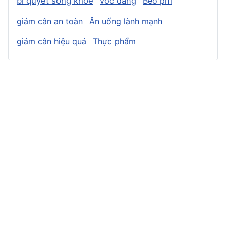
bí quyết sống khỏe
vóc dáng
Béo phì
giảm cân an toàn
Ăn uống lành mạnh
giảm cân hiệu quả
Thực phẩm