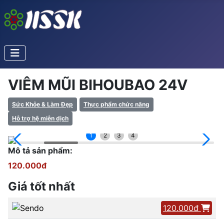
VIÊM MŨI BIHOUBAO 24V
Sức Khỏe & Làm Đẹp
Thực phẩm chức năng
Hỗ trợ hệ miễn dịch
1
2
3
4
Mô tả sản phẩm:
120.000đ
Giá tốt nhất
120.000đ