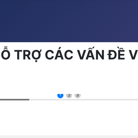
Ỗ TRỢ CÁC VẤN ĐỀ V
1
2
3