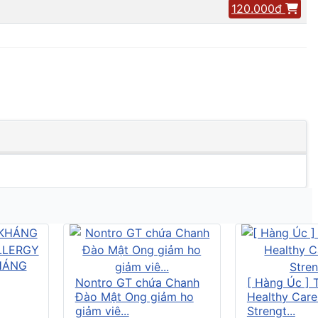
120.000đ
HÁNG
Nontro GT chứa Chanh
[ Hàng Úc ] 
Đào Mật Ong giảm ho
Healthy Care
giảm viê...
Strengt...