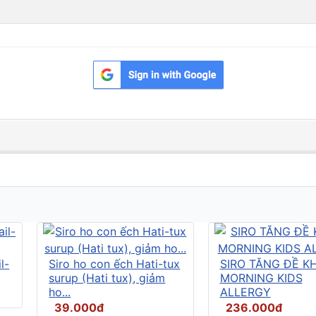
l-
Siro ho con ếch Hati-tux
SIRO TĂNG ĐỀ K
surup (Hati tux), giảm
MORNING KIDS
ho...
ALLERGY
39.000đ
236.000đ