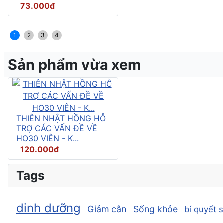
73.000đ
1
2
3
4
Sản phẩm vừa xem
THIÊN NHẬT HỒNG HỖ
TRỢ CÁC VẤN ĐỀ VỀ
HO30 VIÊN - K...
120.000đ
Tags
dinh dưỡng
Giảm cân
Sống khỏe
bí quyết 