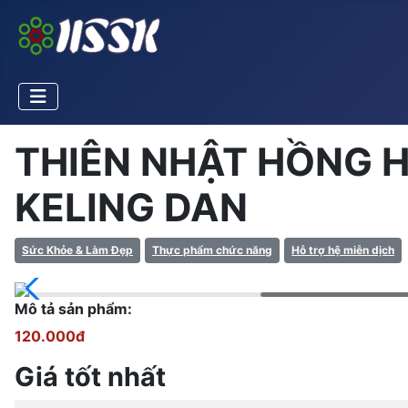
THIÊN NHẬT HỒNG H
KELING DAN
Sức Khỏe & Làm Đẹp
Thực phẩm chức năng
Hỗ trợ hệ miễn dịch
Mô tả sản phẩm:
120.000đ
Giá tốt nhất