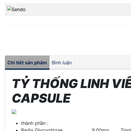
Chi tiết sản phẩm
Bình luận
TỶ THỐNG LINH VIÊ
CAPSULE
thành phần :
Radix Glycyrrhizae 9.00mg Zingib