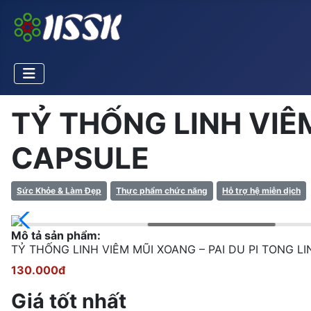
TỶ THỐNG LINH VIÊM
CAPSULE
Sức Khỏe & Làm Đẹp
Thực phẩm chức năng
Hỗ trợ hệ miễn dịch
Mô tả sản phẩm:
TỶ THỐNG LINH VIÊM MŨI XOANG – PAI DU PI TON
130.000đ
Giá tốt nhất