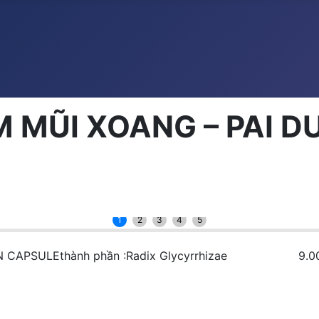
 MŨI XOANG – PAI DU
1
2
3
4
5
G LIN CAPSULEthành phần :Radix Glycyrrhizae 9.0