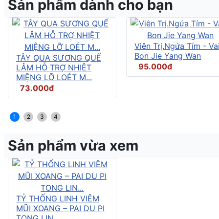
Sản phẩm dành cho bạn
Viên Trị.Ngứa Tím - Vai
Bon Jie Yang Wan
TÂY QUA SƯƠNG QUẾ
95.000đ
LÂM HỖ TRỢ NHIỆT
MIỆNG LỠ LOÉT M...
73.000đ
1
2
3
4
Sản phẩm vừa xem
TỶ THỐNG LINH VIÊM
MŨI XOANG – PAI DU PI
TONG LIN...