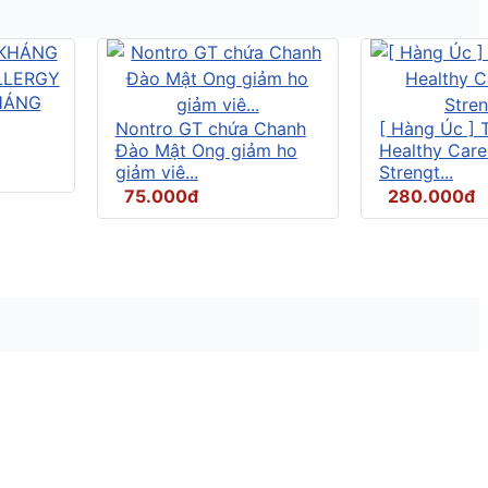
HÁNG
Nontro GT chứa Chanh
[ Hàng Úc ] 
Đào Mật Ong giảm ho
Healthy Care
giảm viê...
Strengt...
75.000đ
280.000đ