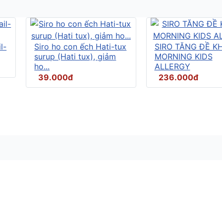
l-
Siro ho con ếch Hati-tux
SIRO TĂNG ĐỀ K
surup (Hati tux), giảm
MORNING KIDS
ho...
ALLERGY
39.000đ
236.000đ