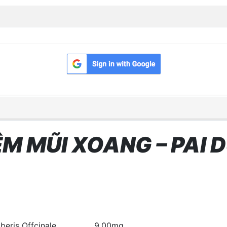
M MŨI XOANG – PAI D
eris Offcinale 9.00mg