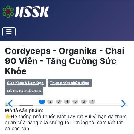
Cordyceps - Organika - Chai
90 Viên - Tăng Cường Sức
Khỏe
Sức Khỏe & Làm Đẹp
Thực phẩm chức năng
Hỗ trợ hệ miễn dịch
1
2
3
4
5
6
7
Mô tả sản phẩm:
⭐️Hệ thống nhà thuốc Mát Tay rất vui vì bạn đã tham
quan cửa hàng của chúng tôi. Chúng tôi cam kết tất
cả các sản