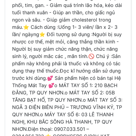
phổi, tim, gan. - Giảm quá trình lão hóa, kéo dài
tuổi thanh xuân - Giúp an thần, cho giấc ngủ
ngon và sâu. - Giúp giảm cholesterol trong
máu.⭐️ Cách dùng :Uống 1- 3 viên/ lần x 2- 3
lần/ ngàyng⭐️ Đối tượng sử dụng :Người bị suy
nhược cơ thể, mệt mỏi, căng thẳng thần kinh -
Người bị suy giảm chức năng thận, chức năng
sinh lý, người mắc các , mãn tính.🚫 Chú ý :Sản
phẩm này không phải là thuốc và không có tác
dụng thay thế thuốc.Đọc kĩ hướng dẫn sử dụng
trước khi dùng.💕 Sản phẩm hiện có bán tại Hệ
Thống Mát Tay 💕o MÁT TAY SỐ 1: 210 BẠCH
ĐẰNG, TP QUY NHƠN.o MÁT TAY SỐ 2: 05B
TĂNG BẠT HỔ, TP QUY NHƠN.o MÁT TAY SỐ 3:
NGÃ 3 ĐIỆN BIÊN PHỦ – TRƯƠNG VĨNH KÝ, TP
QUY NHƠN.o MÁY TAY SỐ 6: 03 LÊ THANH
NGHỊ, KHU BẮC SÔNG HÀ THANH, TP QUY
NHƠN.Điện thoại: 0907.033.501 –