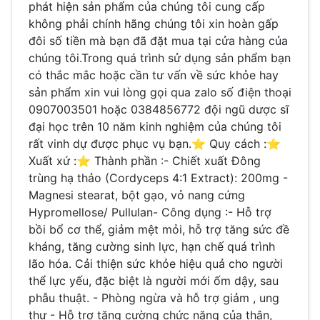
phát hiện sản phẩm của chúng tôi cung cấp
không phải chính hãng chúng tôi xin hoàn gấp
đôi số tiền mà bạn đã đặt mua tại cửa hàng của
chúng tôi.Trong quá trình sử dụng sản phẩm bạn
có thắc mắc hoặc cần tư vấn về sức khỏe hay
sản phẩm xin vui lòng gọi qua zalo số điện thoại
0907003501 hoặc 0384856772 đội ngũ dược sĩ
đại học trên 10 năm kinh nghiệm của chúng tôi
rất vinh dự được phục vụ bạn.⭐️ Quy cách :⭐️
Xuất xứ :⭐️ Thành phần :- Chiết xuất Đông
trùng hạ thảo (Cordyceps 4:1 Extract): 200mg -
Magnesi stearat, bột gạo, vỏ nang cứng
Hypromellose/ Pullulan- Công dụng :- Hỗ trợ
bồi bổ cơ thể, giảm mệt mỏi, hỗ trợ tăng sức đề
kháng, tăng cường sinh lực, hạn chế quá trình
lão hóa. Cải thiện sức khỏe hiệu quả cho người
thể lực yếu, đặc biệt là người mới ốm dậy, sau
phẫu thuật. - Phòng ngừa và hỗ trợ giảm , ung
thư - Hỗ trợ tăng cường chức năng của thận,