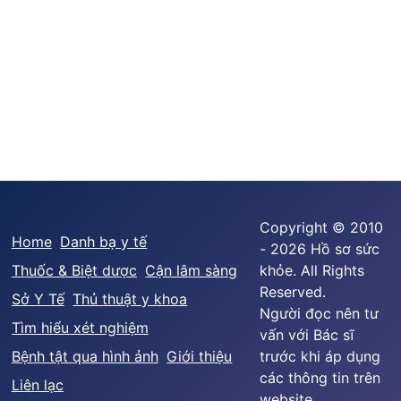
Copyright © 2010
Home
Danh bạ y tế
- 2026 Hồ sơ sức
Thuốc & Biệt dược
Cận lâm sàng
khỏe. All Rights
Reserved.
Sở Y Tế
Thủ thuật y khoa
Người đọc nên tư
Tìm hiểu xét nghiệm
vấn với Bác sĩ
Bệnh tật qua hình ảnh
Giới thiệu
trước khi áp dụng
các thông tin trên
Liên lạc
website.