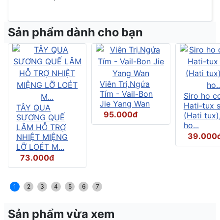
Sản phẩm dành cho bạn
Viên Trị.Ngứa
Tím - Vail-Bon
Siro ho c
Jie Yang Wan
Hati-tux 
TÂY QUA
95.000đ
(Hati tux)
SƯƠNG QUẾ
ho...
LÂM HỖ TRỢ
39.000
NHIỆT MIỆNG
LỠ LOÉT M...
73.000đ
1
2
3
4
5
6
7
Sản phẩm vừa xem