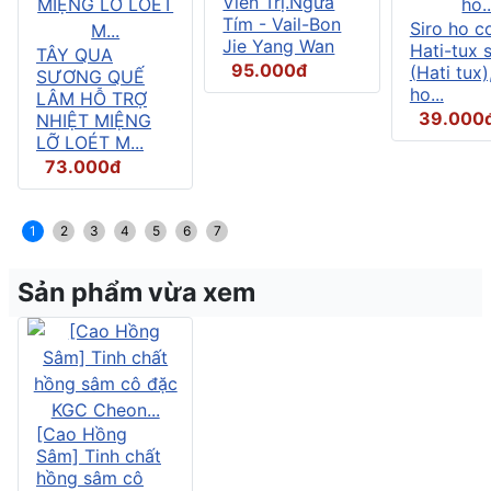
Viên Trị.Ngứa
Tím - Vail-Bon
Siro ho c
Jie Yang Wan
Hati-tux 
TÂY QUA
95.000đ
(Hati tux)
SƯƠNG QUẾ
ho...
LÂM HỖ TRỢ
39.000
NHIỆT MIỆNG
LỠ LOÉT M...
73.000đ
1
2
3
4
5
6
7
Sản phẩm vừa xem
[Cao Hồng
Sâm] Tinh chất
hồng sâm cô