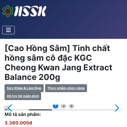
[Cao Hồng Sâm] Tinh chất
hồng sâm cô đặc KGC
Cheong Kwan Jang Extract
Balance 200g
Sức Khỏe & Làm Đẹp
Thực phẩm chức năng
Hỗ trợ hệ miễn dịch
1
2
3
Mô tả sản phẩm:
3.380.000đ