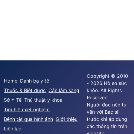
Copyright © 2010
Home
Danh bạ y tế
- 2026 Hồ sơ sức
Thuốc & Biệt dược
Cận lâm sàng
khỏe. All Rights
Reserved.
Sở Y Tế
Thủ thuật y khoa
Người đọc nên tư
Tìm hiểu xét nghiệm
vấn với Bác sĩ
Bệnh tật qua hình ảnh
Giới thiệu
trước khi áp dụng
các thông tin trên
Liên lạc
website.