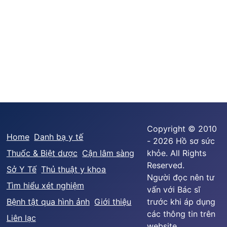
Copyright © 2010
Home
Danh bạ y tế
- 2026 Hồ sơ sức
Thuốc & Biệt dược
Cận lâm sàng
khỏe. All Rights
Reserved.
Sở Y Tế
Thủ thuật y khoa
Người đọc nên tư
Tìm hiểu xét nghiệm
vấn với Bác sĩ
Bệnh tật qua hình ảnh
Giới thiệu
trước khi áp dụng
các thông tin trên
Liên lạc
website.