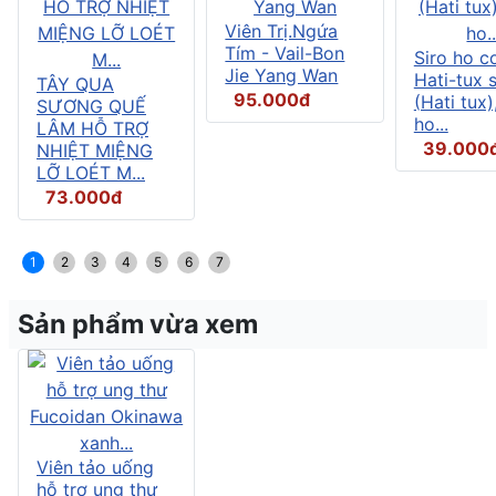
Viên Trị.Ngứa
Tím - Vail-Bon
Siro ho c
Jie Yang Wan
Hati-tux 
TÂY QUA
95.000đ
(Hati tux)
SƯƠNG QUẾ
ho...
LÂM HỖ TRỢ
39.000
NHIỆT MIỆNG
LỠ LOÉT M...
73.000đ
1
2
3
4
5
6
7
Sản phẩm vừa xem
Viên tảo uống
hỗ trợ ung thư