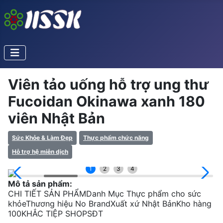
Viên tảo uống hỗ trợ ung thư
Fucoidan Okinawa xanh 180
viên Nhật Bản
Sức Khỏe & Làm Đẹp
Thực phẩm chức năng
Hỗ trợ hệ miễn dịch
1
2
3
4
Mô tả sản phẩm:
CHI TIẾT SẢN PHẨMDanh Mục Thực phẩm cho sức
khỏeThương hiệu No BrandXuất xứ Nhật BảnKho hàng
100KHẮC TIỆP SHOPSĐT