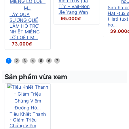
Viên Trị.Ngứa
Tím - Vail-Bon
Siro ho c
Jie Yang Wan
Hati-tux 
TÂY QUA
95.000đ
(Hati tux)
SƯƠNG QUẾ
ho...
LÂM HỖ TRỢ
39.000
NHIỆT MIỆNG
LỠ LOÉT M...
73.000đ
1
2
3
4
5
6
7
Sản phẩm vừa xem
Tiêu Khiết Thanh
- Giảm Triệu
Chứng Viêm