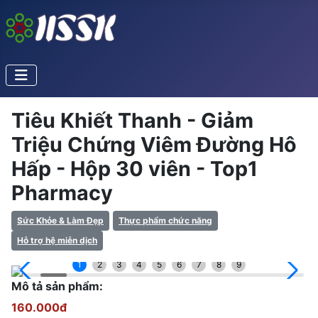
Tiêu Khiết Thanh - Giảm
Triệu Chứng Viêm Đường Hô
Hấp - Hộp 30 viên - Top1
Pharmacy
Sức Khỏe & Làm Đẹp
Thực phẩm chức năng
Hỗ trợ hệ miễn dịch
1
2
3
4
5
6
7
8
9
Mô tả sản phẩm:
160.000đ