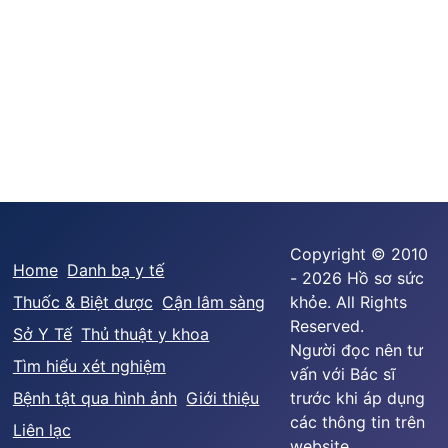
Copyright © 2010
Home
Danh bạ y tế
- 2026 Hồ sơ sức
Thuốc & Biệt dược
Cận lâm sàng
khỏe. All Rights
Reserved.
Sở Y Tế
Thủ thuật y khoa
Người đọc nên tư
Tìm hiểu xét nghiệm
vấn với Bác sĩ
Bệnh tật qua hình ảnh
Giới thiệu
trước khi áp dụng
các thông tin trên
Liên lạc
website.