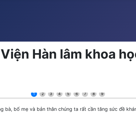
 Viện Hàn lâm khoa họ
1
2
3
4
5
6
7
8
9
g bà, bố mẹ và bản thân chúng ta rất cần tăng sức đề khá