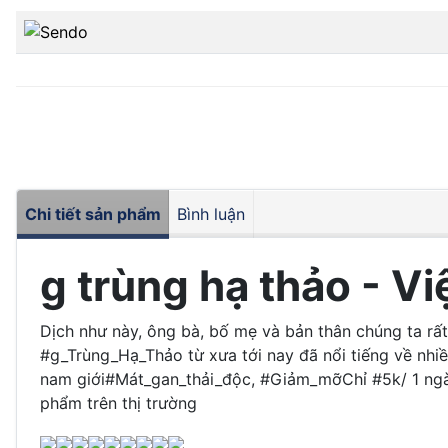
Chi tiết sản phẩm
Bình luận
g trùng hạ thảo - 
Dịch như này, ông bà, bố mẹ và bản thân chúng ta rấ
#g_Trùng_Hạ_Thảo từ xưa tới nay đã nổi tiếng về n
nam giới#Mát_gan_thải_độc, #Giảm_mỡChỉ #5k/ 1 ngà
phẩm trên thị trường