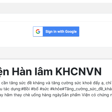
Viện Hàn lâm KHCNVN
t cần tăng sức đề kháng và tăng cường sức khoẻ đấy ạ, chỉ 
hiều tác dụng:#Bồi #bổ #sức #khỏe#Tăng_cường_sức_đề_khá
y hãm thay chè uống hàng ngàySản phẩm Viện có chứng nh