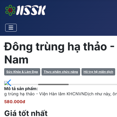
Đông trùng hạ thảo -
Nam
Sức Khỏe & Làm Đẹp
Thực phẩm chức năng
Hỗ trợ hệ miễn dịch
Mô tả sản phẩm:
g trùng hạ thảo - Viện Hàn lâm KHCNVNDịch như này, ôn
580.000đ
Giá tốt nhất