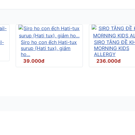
l-
Siro ho con ếch Hati-tux
SIRO TĂNG ĐỀ K
surup (Hati tux), giảm
MORNING KIDS
ho...
ALLERGY
39.000đ
236.000đ