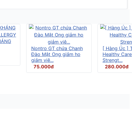
HÁNG
Nontro GT chứa Chanh
[ Hàng Úc ] 
Đào Mật Ong giảm ho
Healthy Care
giảm viê...
Strengt...
75.000đ
280.000đ