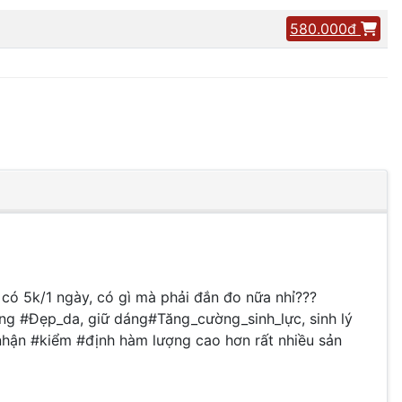
580.000đ
có 5k/1 ngày, có gì mà phải đắn đo nữa nhỉ???
ng #Đẹp_da, giữ dáng#Tăng_cường_sinh_lực, sinh lý
ận #kiểm #định hàm lượng cao hơn rất nhiều sản