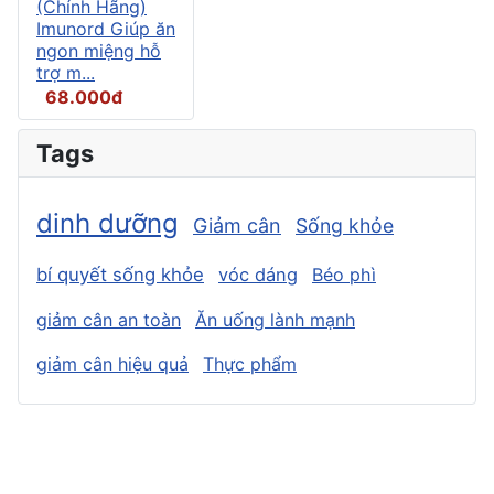
(Chính Hãng)
Imunord Giúp ăn
ngon miệng hỗ
trợ m...
68.000đ
Tags
dinh dưỡng
Giảm cân
Sống khỏe
bí quyết sống khỏe
vóc dáng
Béo phì
giảm cân an toàn
Ăn uống lành mạnh
giảm cân hiệu quả
Thực phẩm