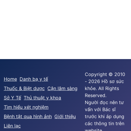
Copyright © 2010
Home
Danh bạ y tế
- 2026 Hồ sơ sức
Thuốc & Biệt dược
Cận lâm sàng
khỏe. All Rights
Reserved.
Sở Y Tế
Thủ thuật y khoa
Người đọc nên tư
Tìm hiểu xét nghiệm
vấn với Bác sĩ
Bệnh tật qua hình ảnh
Giới thiệu
trước khi áp dụng
các thông tin trên
Liên lạc
website.