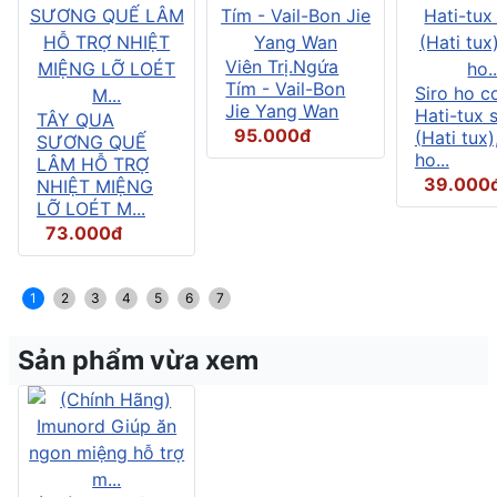
Viên Trị.Ngứa
Tím - Vail-Bon
Siro ho c
Jie Yang Wan
Hati-tux 
TÂY QUA
95.000đ
(Hati tux)
SƯƠNG QUẾ
ho...
LÂM HỖ TRỢ
39.000
NHIỆT MIỆNG
LỠ LOÉT M...
73.000đ
1
2
3
4
5
6
7
Sản phẩm vừa xem