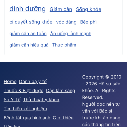
dinh dưỡng
Giảm cân
Sống khỏe
bí quyết sống khỏe
vóc dáng
Béo phì
giảm cân an toàn
Ăn uống lành mạnh
giảm cân hiệu quả
Thực phẩm
Copyright © 2010
Home
Danh bạ y tế
- 2026 Hồ sơ sức
Thuốc & Biệt dược
Cận lâm sàng
khỏe. All Rights
Reserved.
Sở Y Tế
Thủ thuật y khoa
Người đọc nên tư
Tìm hiểu xét nghiệm
vấn với Bác sĩ
Bệnh tật qua hình ảnh
Giới thiệu
trước khi áp dụng
các thông tin trên
Liên lạc