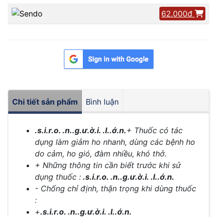
62.000đ
Chi tiết sản phẩm
Bình luận
.s.i.r.o. .n..g.ư.ờ.i. .l..ớ.n.
+ Thuốc có tác
dụng làm giảm ho nhanh, dùng các bệnh ho
do cảm, ho gió, đàm nhiều, khó thở.
+ Những thông tin cần biết trước khi sử
dụng thuốc :
.s.i.r.o. .n..g.ư.ờ.i. .l..ớ.n.
- Chống chỉ định, thận trọng khi dùng thuốc
:
+
.s.i.r.o. .n..g.ư.ờ.i. .l..ớ.n.