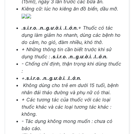
(15ml), ngày 3 lần trước các bữa ăn.
Kiêng cữ: lúc ho kiêng ăn đồ biển, dầu mỡ.
.s.i.r.o. .n..g.ư.ờ.i. .l..ớ.n.
+ Thuốc có tác
dụng làm giảm ho nhanh, dùng các bệnh ho
do cảm, ho gió, đàm nhiều, khó thở.
+ Những thông tin cần biết trước khi sử
dụng thuốc :
.s.i.r.o. .n..g.ư.ờ.i. .l..ớ.n.
- Chống chỉ định, thận trọng khi dùng thuốc
:
+
.s.i.r.o. .n..g.ư.ờ.i. .l..ớ.n.
Không dùng cho trẻ em dưới 15 tuổi, bệnh
nhân đái tháo đường và phụ nữ có thai.
+ Các tương tác của thuốc với các loại
thuốc khác và các loại tương tác khác :
không.
- Tác dụng không mong muốn : chưa có
báo cáo.