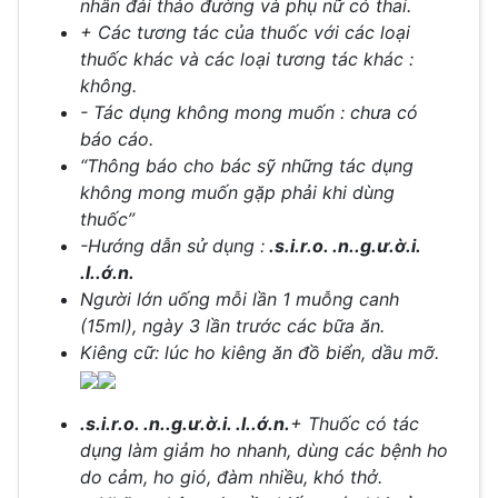
nhân đái tháo đường và phụ nữ có thai.
+ Các tương tác của thuốc với các loại
thuốc khác và các loại tương tác khác :
không.
- Tác dụng không mong muốn : chưa có
báo cáo.
“Thông báo cho bác sỹ những tác dụng
không mong muốn gặp phải khi dùng
thuốc”
-Hướng dẫn sử dụng :
.s.i.r.o. .n..g.ư.ờ.i.
.l..ớ.n.
Người lớn uống mỗi lần 1 muỗng canh
(15ml), ngày 3 lần trước các bữa ăn.
Kiêng cữ: lúc ho kiêng ăn đồ biển, dầu mỡ.
.s.i.r.o. .n..g.ư.ờ.i. .l..ớ.n.
+ Thuốc có tác
dụng làm giảm ho nhanh, dùng các bệnh ho
do cảm, ho gió, đàm nhiều, khó thở.