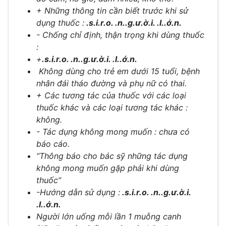
+ Những thông tin cần biết trước khi sử
dụng thuốc :
.s.i.r.o. .n..g.ư.ờ.i. .l..ớ.n.
- Chống chỉ định, thận trọng khi dùng thuốc
:
+
.s.i.r.o. .n..g.ư.ờ.i. .l..ớ.n.
Không dùng cho trẻ em dưới 15 tuổi, bệnh
nhân đái tháo đường và phụ nữ có thai.
+ Các tương tác của thuốc với các loại
thuốc khác và các loại tương tác khác :
không.
- Tác dụng không mong muốn : chưa có
báo cáo.
“Thông báo cho bác sỹ những tác dụng
không mong muốn gặp phải khi dùng
thuốc”
-Hướng dẫn sử dụng :
.s.i.r.o. .n..g.ư.ờ.i.
.l..ớ.n.
Người lớn uống mỗi lần 1 muỗng canh