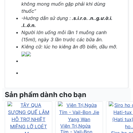
không mong muốn gặp phải khi dùng
thuốc”
-Hướng dẫn sử dụng :
.s.i.r.o. .n..g.ư.ờ.i.
.l..ớ.n.
Người lớn uống mỗi lần 1 muỗng canh
(15ml), ngày 3 lần trước các bữa ăn.
Kiêng cữ: lúc ho kiêng ăn đồ biển, dầu mỡ.
Sản phẩm dành cho bạn
Viên Trị.Ngứa
Tím - Vail-Bon
Siro ho c