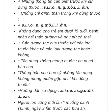
+ Những thông tin cần biết trước khi sử
dụng thuốc :
.s.i.r.o. .n..g.ư.ờ.i. .l..ớ.n.
- Chống chỉ định, thận trọng khi dùng thuốc
:
+
.s.i.r.o. .n..g.ư.ờ.i. .l..ớ.n.
Không dùng cho trẻ em dưới 15 tuổi, bệnh
nhân đái tháo đường và phụ nữ có thai.
+ Các tương tác của thuốc với các loại
thuốc khác và các loại tương tác khác :
không.
- Tác dụng không mong muốn : chưa có
báo cáo.
“Thông báo cho bác sỹ những tác dụng
không mong muốn gặp phải khi dùng
thuốc”
-Hướng dẫn sử dụng :
.s.i.r.o. .n..g.ư.ờ.i.
.l..ớ.n.
Người lớn uống mỗi lần 1 muỗng canh
(15ml), ngày 3 lần trước các bữa ăn.