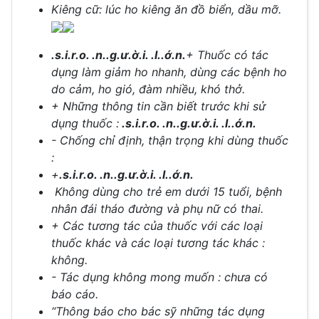
Kiêng cữ: lúc ho kiêng ăn đồ biển, dầu mỡ.
.s.i.r.o. .n..g.ư.ờ.i. .l..ớ.n.
+ Thuốc có tác
dụng làm giảm ho nhanh, dùng các bệnh ho
do cảm, ho gió, đàm nhiều, khó thở.
+ Những thông tin cần biết trước khi sử
dụng thuốc :
.s.i.r.o. .n..g.ư.ờ.i. .l..ớ.n.
- Chống chỉ định, thận trọng khi dùng thuốc
:
+
.s.i.r.o. .n..g.ư.ờ.i. .l..ớ.n.
Không dùng cho trẻ em dưới 15 tuổi, bệnh
nhân đái tháo đường và phụ nữ có thai.
+ Các tương tác của thuốc với các loại
thuốc khác và các loại tương tác khác :
không.
- Tác dụng không mong muốn : chưa có
báo cáo.
“Thông báo cho bác sỹ những tác dụng