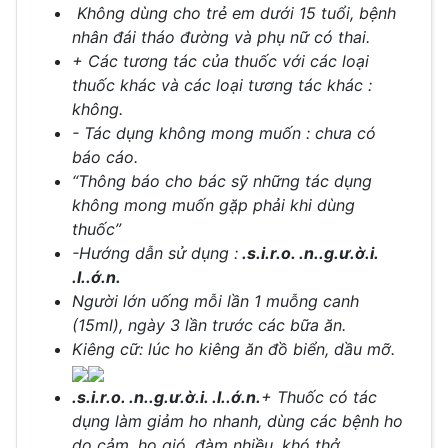
Không dùng cho trẻ em dưới 15 tuổi, bệnh
nhân đái tháo đường và phụ nữ có thai.
+ Các tương tác của thuốc với các loại
thuốc khác và các loại tương tác khác :
không.
- Tác dụng không mong muốn : chưa có
báo cáo.
“Thông báo cho bác sỹ những tác dụng
không mong muốn gặp phải khi dùng
thuốc”
-Hướng dẫn sử dụng :
.s.i.r.o. .n..g.ư.ờ.i.
.l..ớ.n.
Người lớn uống mỗi lần 1 muỗng canh
(15ml), ngày 3 lần trước các bữa ăn.
Kiêng cữ: lúc ho kiêng ăn đồ biển, dầu mỡ.
.s.i.r.o. .n..g.ư.ờ.i. .l..ớ.n.
+ Thuốc có tác
dụng làm giảm ho nhanh, dùng các bệnh ho
do cảm, ho gió, đàm nhiều, khó thở.