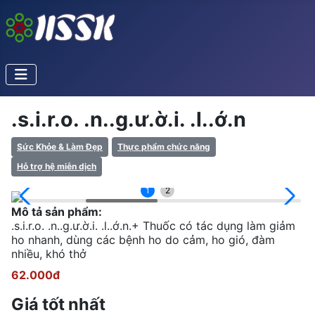
.s.i.r.o. .n..g.ư.ờ.i. .l..ớ.n
Sức Khỏe & Làm Đẹp
Thực phẩm chức năng
Hỗ trợ hệ miễn dịch
1
2
Mô tả sản phẩm:
.s.i.r.o. .n..g.ư.ờ.i. .l..ớ.n.+ Thuốc có tác dụng làm giảm
ho nhanh, dùng các bệnh ho do cảm, ho gió, đàm
nhiều, khó thở
62.000đ
Giá tốt nhất