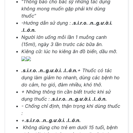
“Thông báo cho bác sỹ những tác dụng
không mong muốn gặp phải khi dùng
thuốc”
-Hướng dẫn sử dụng :
.s.i.r.o. .n..g.ư.ờ.i.
.l..ớ.n.
Người lớn uống mỗi lần 1 muỗng canh
(15ml), ngày 3 lần trước các bữa ăn.
Kiêng cữ: lúc ho kiêng ăn đồ biển, dầu mỡ.
.s.i.r.o. .n..g.ư.ờ.i. .l..ớ.n.
+ Thuốc có tác
dụng làm giảm ho nhanh, dùng các bệnh ho
do cảm, ho gió, đàm nhiều, khó thở.
+ Những thông tin cần biết trước khi sử
dụng thuốc :
.s.i.r.o. .n..g.ư.ờ.i. .l..ớ.n.
- Chống chỉ định, thận trọng khi dùng thuốc
:
+
.s.i.r.o. .n..g.ư.ờ.i. .l..ớ.n.
Không dùng cho trẻ em dưới 15 tuổi, bệnh