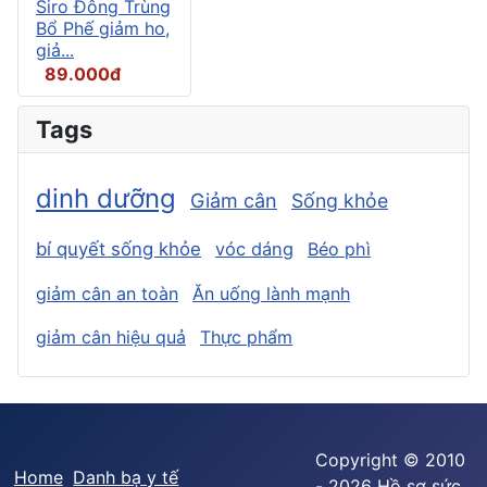
Siro Đông Trùng
Bổ Phế giảm ho,
giả...
89.000đ
Tags
dinh dưỡng
Giảm cân
Sống khỏe
bí quyết sống khỏe
vóc dáng
Béo phì
giảm cân an toàn
Ăn uống lành mạnh
giảm cân hiệu quả
Thực phẩm
Copyright © 2010
Home
Danh bạ y tế
- 2026 Hồ sơ sức