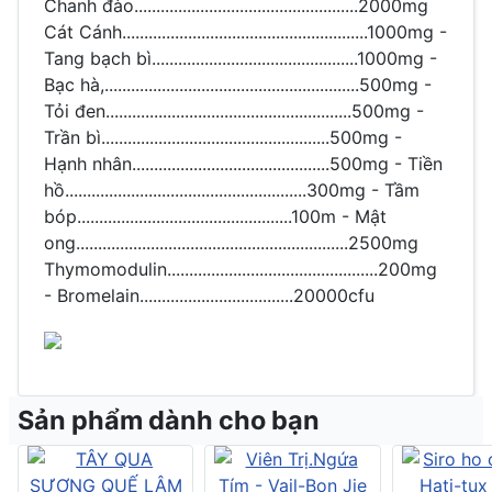
Chanh đào...................................................2000mg
Cát Cánh........................................................1000mg -
Tang bạch bì...............................................1000mg -
Bạc hà,..........................................................500mg -
Tỏi đen........................................................500mg -
Trần bì....................................................500mg -
Hạnh nhân.............................................500mg - Tiền
hồ.......................................................300mg - Tầm
bóp.................................................100m - Mật
ong..............................................................2500mg
Thymomodulin................................................200mg
- Bromelain...................................20000cfu
Sản phẩm dành cho bạn