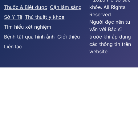
Thuốc & Biệt dược
Cận lâm sàng
khỏe. All Rights
Reserved.
Sở Y Tế
Thủ thuật y khoa
Người đọc nên tư
Tìm hiểu xét nghiệm
vấn với Bác sĩ
Bệnh tật qua hình ảnh
Giới thiệu
trước khi áp dụng
các thông tin trên
Liên lạc
website.