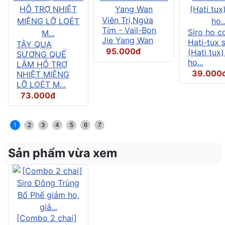
Viên Trị.Ngứa
Tím - Vail-Bon
Siro ho c
Jie Yang Wan
Hati-tux 
TÂY QUA
95.000đ
(Hati tux)
SƯƠNG QUẾ
ho...
LÂM HỖ TRỢ
39.000
NHIỆT MIỆNG
LỠ LOÉT M...
73.000đ
1
2
3
4
5
6
7
Sản phẩm vừa xem
[Combo 2 chai]