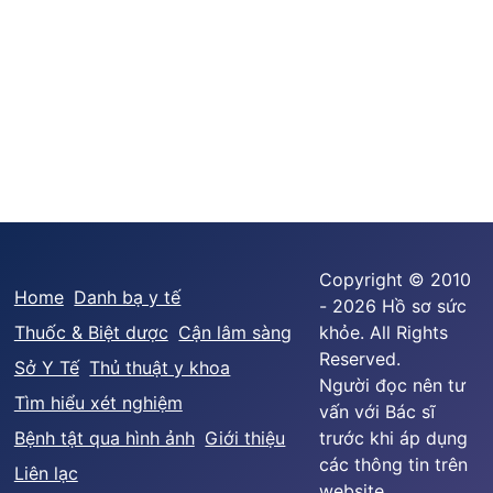
Copyright © 2010
Home
Danh bạ y tế
- 2026 Hồ sơ sức
Thuốc & Biệt dược
Cận lâm sàng
khỏe. All Rights
Reserved.
Sở Y Tế
Thủ thuật y khoa
Người đọc nên tư
Tìm hiểu xét nghiệm
vấn với Bác sĩ
Bệnh tật qua hình ảnh
Giới thiệu
trước khi áp dụng
các thông tin trên
Liên lạc
website.