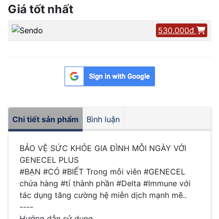
Giá tốt nhất
530.000đ
Chi tiết sản phẩm
Bình luận
BẢO VỆ SỨC KHỎE GIA ĐÌNH MỖI NGÀY VỚI
GENECEL PLUS
#BẠN #CÓ #BIẾT Trong mỗi viên #GENECEL
chứa hàng #tỉ thành phần #Delta #Immune với
tác dụng tăng cường hệ miễn dịch mạnh mẽ..
----
Hướng dẫn sử dụng