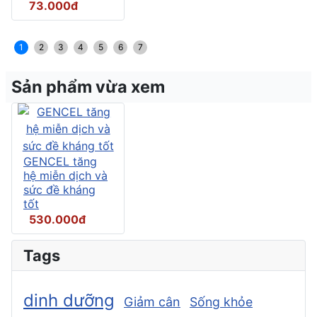
73.000đ
1
2
3
4
5
6
7
Sản phẩm vừa xem
GENCEL tăng
hệ miễn dịch và
sức đề kháng
tốt
530.000đ
Tags
dinh dưỡng
Giảm cân
Sống khỏe