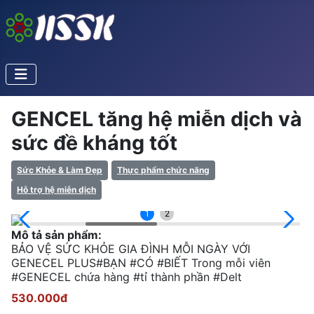
GENCEL tăng hệ miễn dịch và
sức đề kháng tốt
Sức Khỏe & Làm Đẹp
Thực phẩm chức năng
Hỗ trợ hệ miễn dịch
1
2
Mô tả sản phẩm:
BẢO VỆ SỨC KHỎE GIA ĐÌNH MỖI NGÀY VỚI
GENECEL PLUS#BẠN #CÓ #BIẾT Trong mỗi viên
#GENECEL chứa hàng #tỉ thành phần #Delt
530.000đ