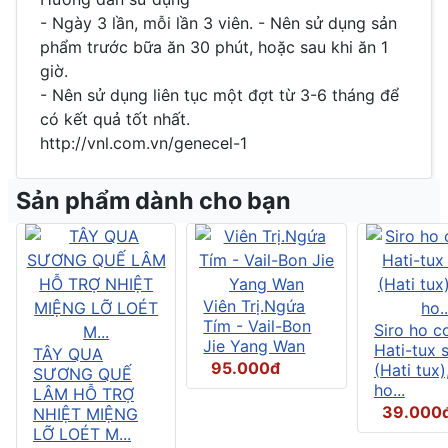
- Ngày 3 lần, mỗi lần 3 viên. - Nên sử dụng sản
phẩm trước bữa ăn 30 phút, hoặc sau khi ăn 1
giờ.
- Nên sử dụng liên tục một đợt từ 3-6 tháng để
có kết quả tốt nhất.
http://vnl.com.vn/genecel-1
Sản phẩm dành cho bạn
Viên Trị.Ngứa
Tím - Vail-Bon
Siro ho c
Jie Yang Wan
Hati-tux 
TÂY QUA
95.000đ
(Hati tux)
SƯƠNG QUẾ
ho...
LÂM HỖ TRỢ
39.000
NHIỆT MIỆNG
LỠ LOÉT M...