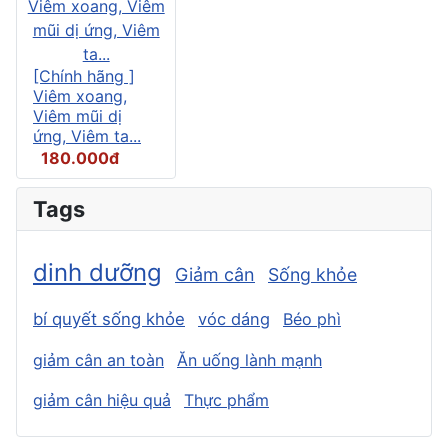
[Chính hãng ]
Viêm xoang,
Viêm mũi dị
ứng, Viêm ta...
180.000đ
Tags
dinh dưỡng
Giảm cân
Sống khỏe
bí quyết sống khỏe
vóc dáng
Béo phì
giảm cân an toàn
Ăn uống lành mạnh
giảm cân hiệu quả
Thực phẩm