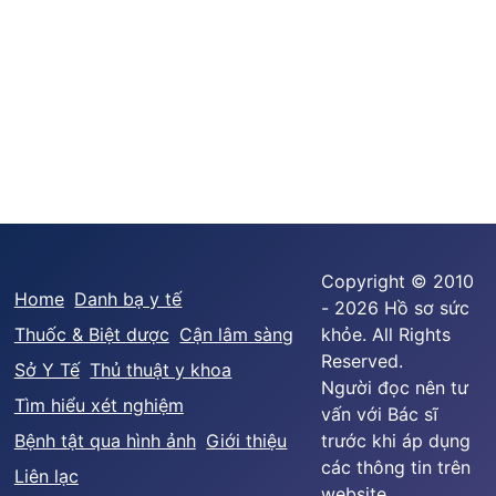
Copyright © 2010
Home
Danh bạ y tế
- 2026 Hồ sơ sức
Thuốc & Biệt dược
Cận lâm sàng
khỏe. All Rights
Reserved.
Sở Y Tế
Thủ thuật y khoa
Người đọc nên tư
Tìm hiểu xét nghiệm
vấn với Bác sĩ
Bệnh tật qua hình ảnh
Giới thiệu
trước khi áp dụng
các thông tin trên
Liên lạc
website.