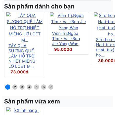
Sản phẩm dành cho bạn
Viên Trị.Ngứa
Tím - Vail-Bon
Siro ho c
Jie Yang Wan
Hati-tux 
TÂY QUA
95.000đ
(Hati tux)
SƯƠNG QUẾ
ho...
LÂM HỖ TRỢ
39.000
NHIỆT MIỆNG
LỠ LOÉT M...
73.000đ
1
2
3
4
5
6
7
Sản phẩm vừa xem