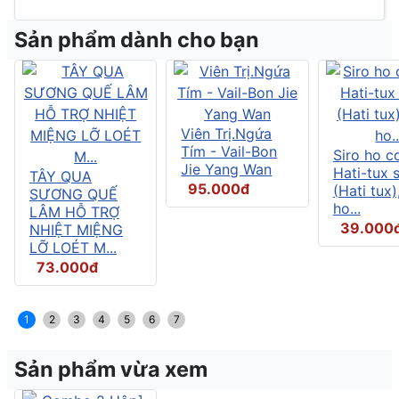
Sản phẩm dành cho bạn
Viên Trị.Ngứa
Tím - Vail-Bon
Siro ho c
Jie Yang Wan
Hati-tux 
TÂY QUA
95.000đ
(Hati tux)
SƯƠNG QUẾ
ho...
LÂM HỖ TRỢ
39.000
NHIỆT MIỆNG
LỠ LOÉT M...
73.000đ
1
2
3
4
5
6
7
Sản phẩm vừa xem