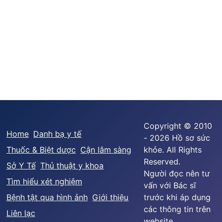
Copyright © 2010
Home
Danh bạ y tế
- 2026 Hồ sơ sức
Thuốc & Biệt dược
Cận lâm sàng
khỏe. All Rights
Reserved.
Sở Y Tế
Thủ thuật y khoa
Người đọc nên tư
Tìm hiểu xét nghiệm
vấn với Bác sĩ
Bệnh tật qua hình ảnh
Giới thiệu
trước khi áp dụng
các thông tin trên
Liên lạc
website.