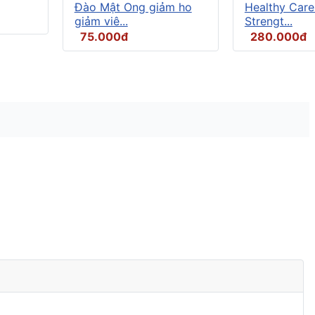
Đào Mật Ong giảm ho
Healthy Care
giảm viê...
Strengt...
75.000đ
280.000đ