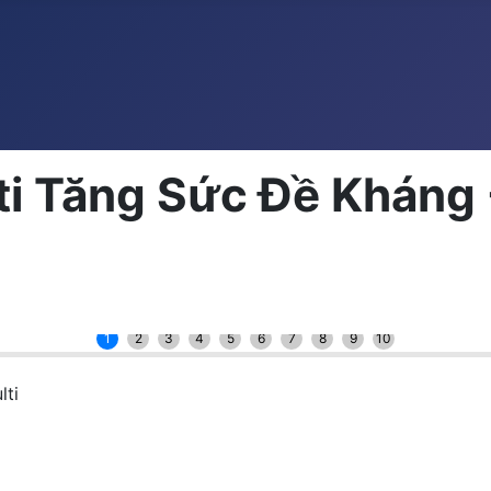
ti Tăng Sức Đề Kháng 
1
2
3
4
5
6
7
8
9
10
lti