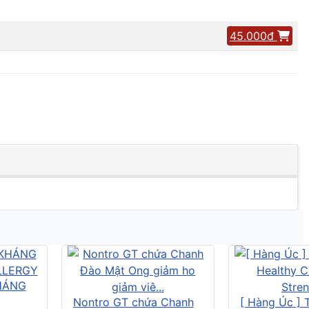
45.000đ
HÁNG
Nontro GT chứa Chanh
[ Hàng Úc ] 