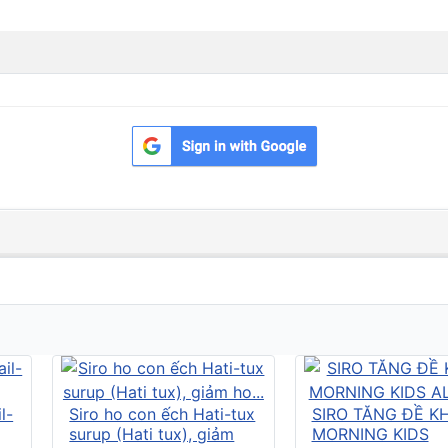
l-
Siro ho con ếch Hati-tux
SIRO TĂNG ĐỀ K
surup (Hati tux), giảm
MORNING KIDS