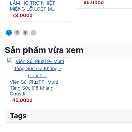
95.000đ
LÂM HỖ TRỢ NHIỆT
MIỆNG LỠ LOÉT M...
73.000đ
1
2
3
4
Sản phẩm vừa xem
Viên Sủi PluzTP- Multi
Tăng Sức Đề Kháng -
Coastli...
45.000đ
Tags