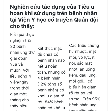
Nghiên cứu tác dụng của Tiêu u
hoàn khi sử dụng trên bệnh nhân
tại Viện Y học cổ truyền Quân đội
cho thấy:
Kết quả thực
nghiệm trên
Các triệu chứng
30 bệnh
Kết thúc mặc
hư nhược, mệt
nhân ung thư
dù chưa có
mỏi, vô lực, ít
giai đoạn
bệnh nhân nào
nói, sắc mặt
vừa và
hết u hoàn
nhợt, ăn uống
muộn: Với
toàn, nhưng có
kém, đau lưng,
liều uống 4
4 bệnh nhân
mỏi gối… có
viên/ngày
(12% tổng số
biểu hiện giảm
trong thời
bệnh nhân) có
rõ rệt so với
gian một
khối u giảm rõ
trước . Trên 95%
tháng cho
rệt, 84% bệnh
bệnh nhân ung
thấy hiệu
nhân có khối u
thư,nhiều bệnh