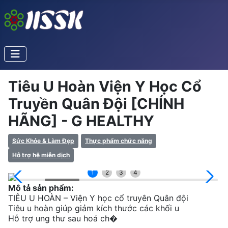
Tiêu U Hoàn Viện Y Học Cổ
Truyền Quân Đội [CHÍNH
HÃNG] - G HEALTHY
Sức Khỏe & Làm Đẹp
Thực phẩm chức năng
Hỗ trợ hệ miễn dịch
1
2
3
4
Mô tả sản phẩm:
TIÊU U HOÀN – Viện Y học cổ truyên Quân đội
Tiêu u hoàn giúp giảm kích thước các khối u
Hỗ trợ ung thư sau hoá ch�