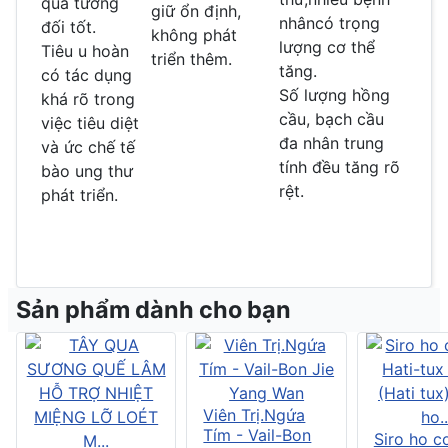
quả tương
giữ ổn định,
nhâncó trọng
đối tốt.
không phát
lượng cơ thể
Tiêu u hoàn
triển thêm.
tăng.
có tác dụng
Số lượng hồng
khá rõ trong
cầu, bạch cầu
việc tiêu diệt
đa nhân trung
và ức chế tế
tính đều tăng rõ
bào ung thư
rệt.
phát triển.
Sản phẩm dành cho bạn
Viên Trị.Ngứa
Tím - Vail-Bon
Siro ho c