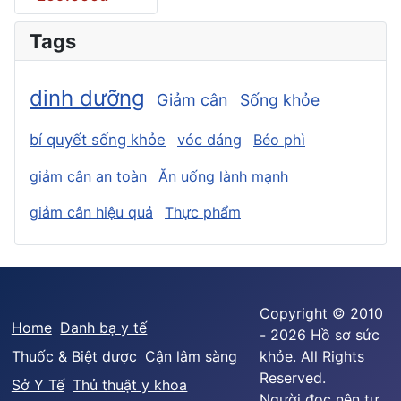
Tags
dinh dưỡng
Giảm cân
Sống khỏe
bí quyết sống khỏe
vóc dáng
Béo phì
giảm cân an toàn
Ăn uống lành mạnh
giảm cân hiệu quả
Thực phẩm
Copyright © 2010
Home
Danh bạ y tế
- 2026 Hồ sơ sức
Thuốc & Biệt dược
Cận lâm sàng
khỏe. All Rights
Reserved.
Sở Y Tế
Thủ thuật y khoa
Người đọc nên tư