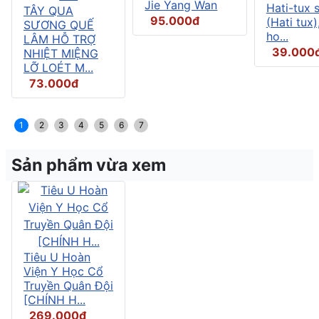
Jie Yang Wan
Hati-tux 
TÂY QUA
95.000đ
(Hati tux)
SƯƠNG QUẾ
ho...
LÂM HỖ TRỢ
39.000
NHIỆT MIỆNG
LỠ LOÉT M...
73.000đ
1
2
3
4
5
6
7
Sản phẩm vừa xem
Tiêu U Hoàn
Viện Y Học Cổ
Truyền Quân Đội
[CHÍNH H...
269.000đ