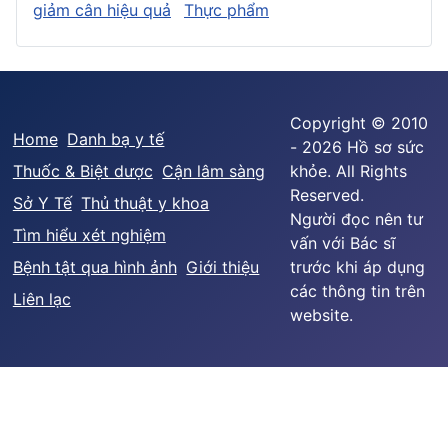
giảm cân hiệu quả
Thực phẩm
Copyright © 2010
Home
Danh bạ y tế
- 2026 Hồ sơ sức
Thuốc & Biệt dược
Cận lâm sàng
khỏe. All Rights
Reserved.
Sở Y Tế
Thủ thuật y khoa
Người đọc nên tư
Tìm hiểu xét nghiệm
vấn với Bác sĩ
Bệnh tật qua hình ảnh
Giới thiệu
trước khi áp dụng
các thông tin trên
Liên lạc
website.