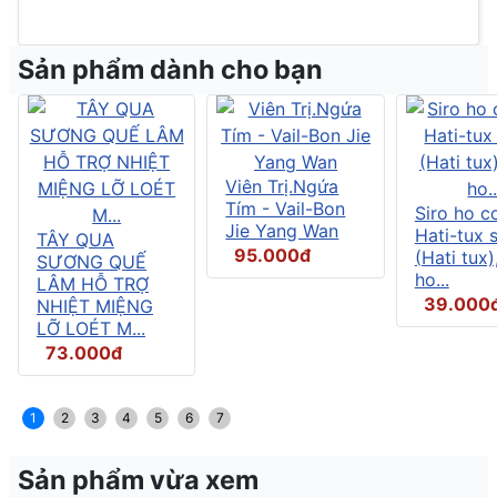
Sản phẩm dành cho bạn
Viên Trị.Ngứa
Tím - Vail-Bon
Siro ho c
Jie Yang Wan
Hati-tux 
TÂY QUA
95.000đ
(Hati tux)
SƯƠNG QUẾ
ho...
LÂM HỖ TRỢ
39.000
NHIỆT MIỆNG
LỠ LOÉT M...
73.000đ
1
2
3
4
5
6
7
Sản phẩm vừa xem