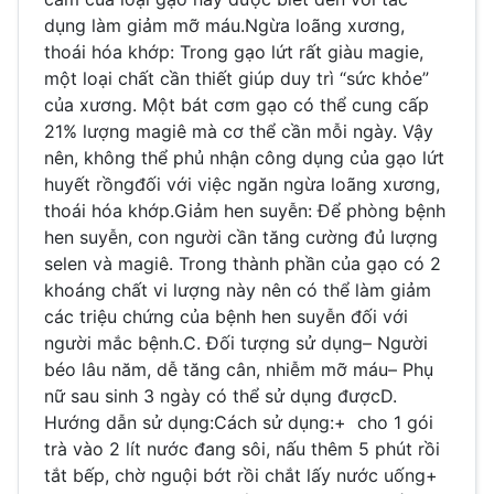
dụng làm giảm mỡ máu.Ngừa loãng xương,
thoái hóa khớp: Trong gạo lứt rất giàu magie,
một loại chất cần thiết giúp duy trì “sức khỏe”
của xương. Một bát cơm gạo có thể cung cấp
21% lượng magiê mà cơ thể cần mỗi ngày. Vậy
nên, không thể phủ nhận công dụng của gạo lứt
huyết rồngđối với việc ngăn ngừa loãng xương,
thoái hóa khớp.Giảm hen suyễn: Để phòng bệnh
hen suyễn, con người cần tăng cường đủ lượng
selen và magiê. Trong thành phần của gạo có 2
khoáng chất vi lượng này nên có thể làm giảm
các triệu chứng của bệnh hen suyễn đối với
người mắc bệnh.C. Đối tượng sử dụng– Người
béo lâu năm, dễ tăng cân, nhiễm mỡ máu– Phụ
nữ sau sinh 3 ngày có thể sử dụng đượcD.
Hướng dẫn sử dụng:Cách sử dụng:+ cho 1 gói
trà vào 2 lít nước đang sôi, nấu thêm 5 phút rồi
tắt bếp, chờ nguội bớt rồi chắt lấy nước uống+