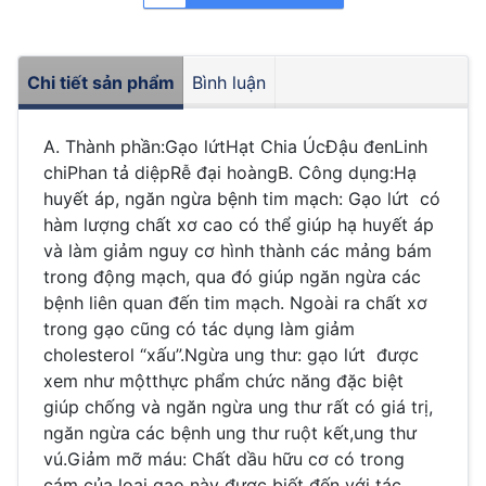
Chi tiết sản phẩm
Bình luận
A. Thành phần:Gạo lứtHạt Chia ÚcĐậu đenLinh
chiPhan tả diệpRễ đại hoàngB. Công dụng:Hạ
huyết áp, ngăn ngừa bệnh tim mạch: Gạo lứt có
hàm lượng chất xơ cao có thể giúp hạ huyết áp
và làm giảm nguy cơ hình thành các mảng bám
trong động mạch, qua đó giúp ngăn ngừa các
bệnh liên quan đến tim mạch. Ngoài ra chất xơ
trong gạo cũng có tác dụng làm giảm
cholesterol “xấu”.Ngừa ung thư: gạo lứt được
xem như mộtthực phẩm chức năng đặc biệt
giúp chống và ngăn ngừa ung thư rất có giá trị,
ngăn ngừa các bệnh ung thư ruột kết,ung thư
vú.Giảm mỡ máu: Chất dầu hữu cơ có trong
cám của loại gạo này được biết đến với tác