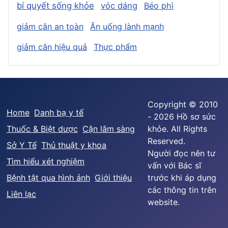
bí quyết sống khỏe
vóc dáng
Béo phì
giảm cân an toàn
Ăn uống lành mạnh
giảm cân hiệu quả
Thực phẩm
Copyright © 2010
Home
Danh bạ y tế
- 2026 Hồ sơ sức
Thuốc & Biệt dược
Cận lâm sàng
khỏe. All Rights
Reserved.
Sở Y Tế
Thủ thuật y khoa
Người đọc nên tư
Tìm hiểu xét nghiệm
vấn với Bác sĩ
Bệnh tật qua hình ảnh
Giới thiệu
trước khi áp dụng
các thông tin trên
Liên lạc
website.