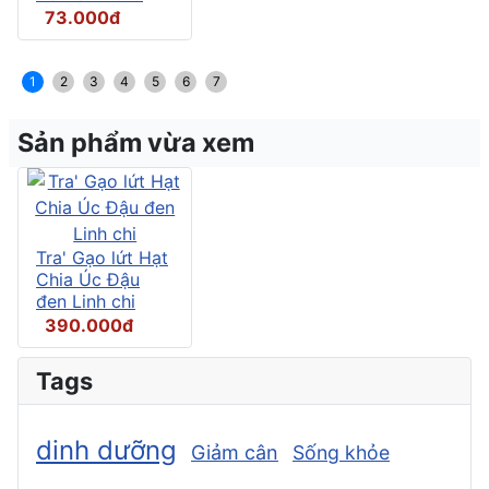
73.000đ
1
2
3
4
5
6
7
Sản phẩm vừa xem
Tra' Gạo lứt Hạt
Chia Úc Đậu
đen Linh chi
390.000đ
Tags
dinh dưỡng
Giảm cân
Sống khỏe