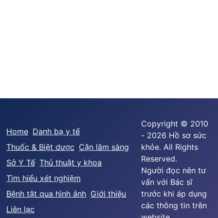
Copyright © 2010
Home
Danh bạ y tế
- 2026 Hồ sơ sức
Thuốc & Biệt dược
Cận lâm sàng
khỏe. All Rights
Reserved.
Sở Y Tế
Thủ thuật y khoa
Người đọc nên tư
Tìm hiểu xét nghiệm
vấn với Bác sĩ
Bệnh tật qua hình ảnh
Giới thiệu
trước khi áp dụng
các thông tin trên
Liên lạc
website.