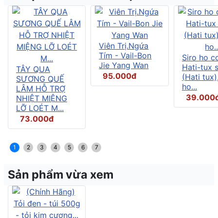
Viên Trị.Ngứa
Tím - Vail-Bon
Siro ho c
Jie Yang Wan
Hati-tux 
TÂY QUA
95.000đ
(Hati tux)
SƯƠNG QUẾ
ho...
LÂM HỖ TRỢ
39.000
NHIỆT MIỆNG
LỠ LOÉT M...
73.000đ
1
2
3
4
5
6
7
Sản phẩm vừa xem