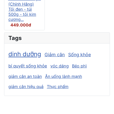
(Chính Hãng)
Tỏi đen - túi
500g - tỏi kim
cương...
449.000đ
Tags
dinh dưỡng
Giảm cân
Sống khỏe
bí quyết sống khỏe
vóc dáng
Béo phì
giảm cân an toàn
Ăn uống lành mạnh
giảm cân hiệu quả
Thực phẩm