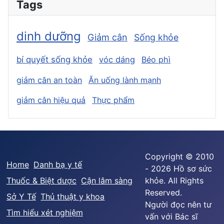
Tags
dinh dưỡng
Giảm cân
Sống khỏe
bí quyết sống khỏe
vóc dáng
Béo phì
giảm cân an toàn
Ăn uống lành mạnh
giảm cân hiệu quả
Thực phẩm
Copyright © 2010
Home
Danh bạ y tế
- 2026 Hồ sơ sức
Thuốc & Biệt dược
Cận lâm sàng
khỏe. All Rights
Reserved.
Sở Y Tế
Thủ thuật y khoa
Người đọc nên tư
Tìm hiểu xét nghiệm
vấn với Bác sĩ