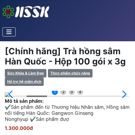
[Chính hãng] Trà hồng sâm
Hàn Quốc - Hộp 100 gói x 3g
Sức Khỏe & Làm Đẹp
Thực phẩm chức năng
Hỗ trợ hệ miễn dịch
1
2
3
4
Mô tả sản phẩm:
✔️Sản phẩm đến từ Thương hiệu Nhân sâm, Hồng sâm
nổi tiếng Hàn Quốc: Gangwon Ginseng
Nonghyup ✔️Sản phẩm đượ
1.300.000đ