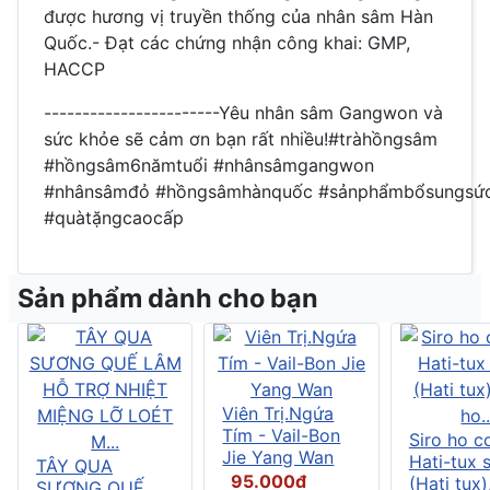
được hương vị truyền thống của nhân sâm Hàn
Quốc.- Đạt các chứng nhận công khai: GMP,
HACCP
-----------------------Yêu nhân sâm Gangwon và
sức khỏe sẽ cảm ơn bạn rất nhiều!#tràhồngsâm
#hồngsâm6nămtuổi #nhânsâmgangwon
#nhânsâmđỏ #hồngsâmhànquốc #sảnphẩmbổsungsứ
#quàtặngcaocấp
Sản phẩm dành cho bạn
Viên Trị.Ngứa
Tím - Vail-Bon
Siro ho c
Jie Yang Wan
Hati-tux 
TÂY QUA
95.000đ
(Hati tux)
SƯƠNG QUẾ