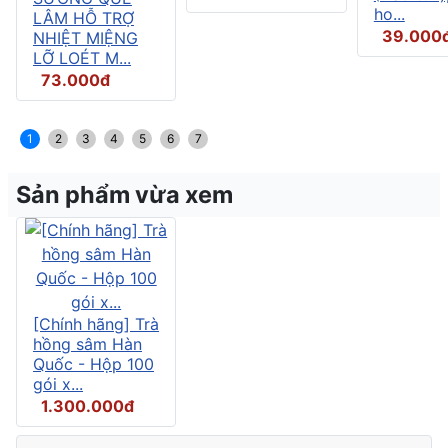
ho...
LÂM HỖ TRỢ
39.000
NHIỆT MIỆNG
LỠ LOÉT M...
73.000đ
1
2
3
4
5
6
7
Sản phẩm vừa xem
[Chính hãng] Trà
hồng sâm Hàn
Quốc - Hộp 100
gói x...
1.300.000đ