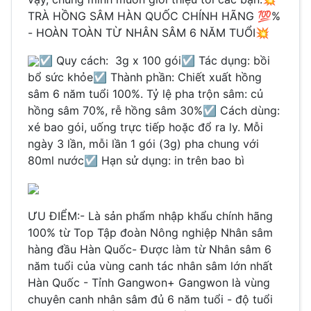
TRÀ HỒNG SÂM HÀN QUỐC CHÍNH HÃNG 💯%
- HOÀN TOÀN TỪ NHÂN SÂM 6 NĂM TUỔI💥
☑️ Quy cách: 3g x 100 gói☑️ Tác dụng: bồi
bổ sức khỏe☑️ Thành phần: Chiết xuất hồng
sâm 6 năm tuổi 100%. Tỷ lệ pha trộn sâm: củ
hồng sâm 70%, rễ hồng sâm 30%☑️ Cách dùng:
xé bao gói, uống trực tiếp hoặc đổ ra ly. Mỗi
ngày 3 lần, mỗi lần 1 gói (3g) pha chung với
80ml nước☑️ Hạn sử dụng: in trên bao bì
ƯU ĐIỂM:- Là sản phẩm nhập khẩu chính hãng
100% từ Top Tập đoàn Nông nghiệp Nhân sâm
hàng đầu Hàn Quốc- Được làm từ Nhân sâm 6
năm tuổi của vùng canh tác nhân sâm lớn nhất
Hàn Quốc - Tỉnh Gangwon+ Gangwon là vùng
chuyên canh nhân sâm đủ 6 năm tuổi - độ tuổi