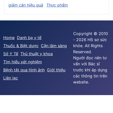
giảm cân hiệu quả
Thực phẩm
Copyright © 2010
Home
Danh bạ y tế
- 2026 Hồ sơ sức
Thuốc & Biệt dược
Cận lâm sàng
khỏe. All Rights
Reserved.
Sở Y Tế
Thủ thuật y khoa
Người đọc nên tư
Tìm hiểu xét nghiệm
vấn với Bác sĩ
Bệnh tật qua hình ảnh
Giới thiệu
trước khi áp dụng
các thông tin trên
Liên lạc
website.