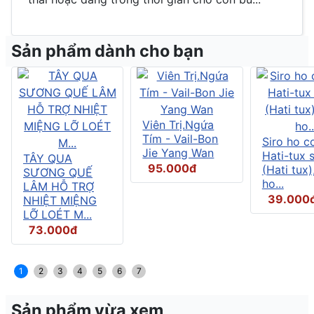
Sản phẩm dành cho bạn
Viên Trị.Ngứa
Tím - Vail-Bon
Siro ho c
Jie Yang Wan
Hati-tux 
TÂY QUA
95.000đ
(Hati tux)
SƯƠNG QUẾ
ho...
LÂM HỖ TRỢ
39.000
NHIỆT MIỆNG
LỠ LOÉT M...
73.000đ
1
2
3
4
5
6
7
Sản phẩm vừa xem