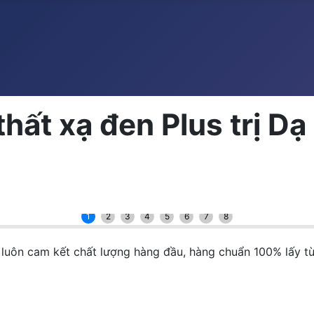
t xạ đen Plus trị Dạ d
1
2
3
4
5
6
7
8
luôn cam kết chất lượng hàng đầu, hàng chuẩn 100% lấy t