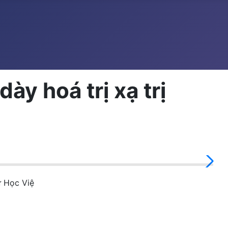
ày hoá trị xạ trị
ừ Học Việ