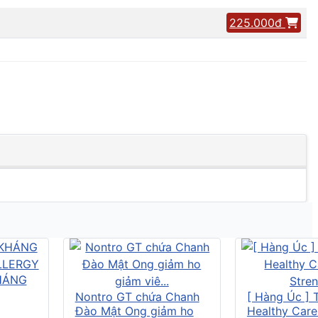
225.000đ
HÁNG
Nontro GT chứa Chanh
[ Hàng Úc ] 
Đào Mật Ong giảm ho
Healthy Care