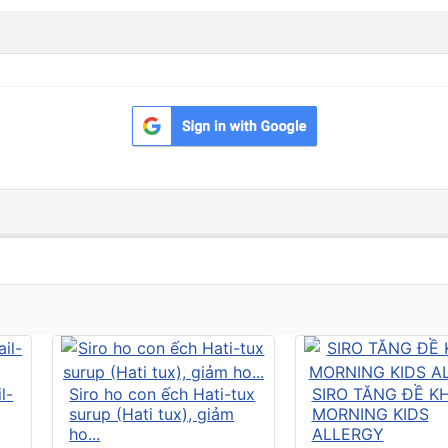
l-
Siro ho con ếch Hati-tux
SIRO TĂNG ĐỀ K
surup (Hati tux), giảm
MORNING KIDS
ho...
ALLERGY