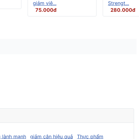
giảm viê...
Strengt...
75.000đ
280.000đ
 lành mạnh
giảm cân hiệu quả
Thực phẩm