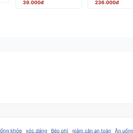
39.000đ
236.000đ
sống khỏe
vóc dáng
Béo phì
giảm cân an toàn
Ăn uống