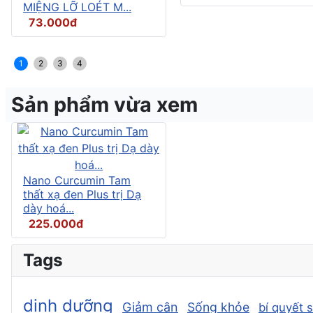
MIỆNG LỠ LOÉT M...
73.000đ
1
2
3
4
Sản phẩm vừa xem
Nano Curcumin Tam
thất xạ đen Plus trị Dạ
dày hoá...
225.000đ
Tags
dinh dưỡng
Giảm cân
Sống khỏe
bí quyết 