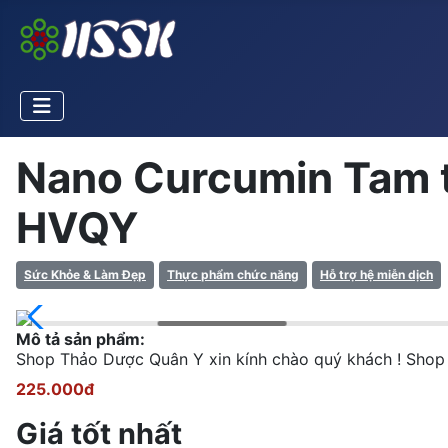
Nano Curcumin Tam thấ
HVQY
Sức Khỏe & Làm Đẹp
Thực phẩm chức năng
Hỗ trợ hệ miễn dịch
Mô tả sản phẩm:
Shop Thảo Dược Quân Y xin kính chào quý khách ! Shop 
225.000đ
Giá tốt nhất