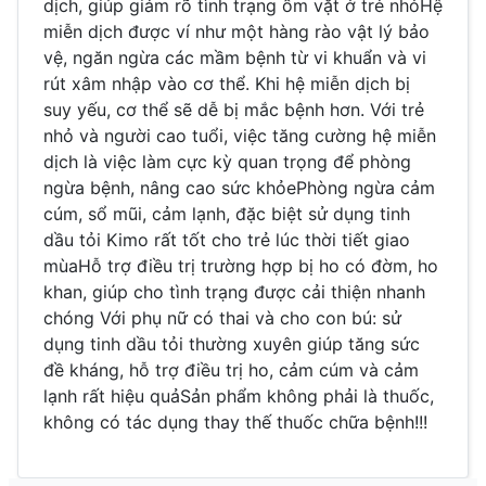
dịch, giúp giảm rõ tình trạng ốm vặt ở trẻ nhỏHệ
miễn dịch được ví như một hàng rào vật lý bảo
vệ, ngăn ngừa các mầm bệnh từ vi khuẩn và vi
rút xâm nhập vào cơ thể. Khi hệ miễn dịch bị
suy yếu, cơ thể sẽ dễ bị mắc bệnh hơn. Với trẻ
nhỏ và người cao tuổi, việc tăng cường hệ miễn
dịch là việc làm cực kỳ quan trọng để phòng
ngừa bệnh, nâng cao sức khỏePhòng ngừa cảm
cúm, sổ mũi, cảm lạnh, đặc biệt sử dụng tinh
dầu tỏi Kimo rất tốt cho trẻ lúc thời tiết giao
mùaHỗ trợ điều trị trường hợp bị ho có đờm, ho
khan, giúp cho tình trạng được cải thiện nhanh
chóng Với phụ nữ có thai và cho con bú: sử
dụng tinh dầu tỏi thường xuyên giúp tăng sức
đề kháng, hỗ trợ điều trị ho, cảm cúm và cảm
lạnh rất hiệu quảSản phẩm không phải là thuốc,
không có tác dụng thay thế thuốc chữa bệnh!!!