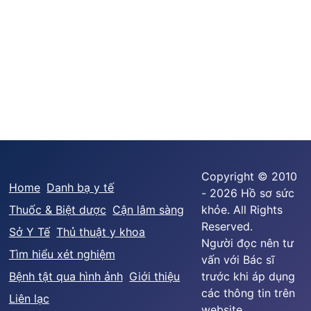
Copyright © 2010
Home
Danh bạ y tế
- 2026 Hồ sơ sức
Thuốc & Biệt dược
Cận lâm sàng
khỏe. All Rights
Reserved.
Sở Y Tế
Thủ thuật y khoa
Người đọc nên tư
Tìm hiểu xét nghiệm
vấn với Bác sĩ
Bệnh tật qua hình ảnh
Giới thiệu
trước khi áp dụng
các thông tin trên
Liên lạc
website.