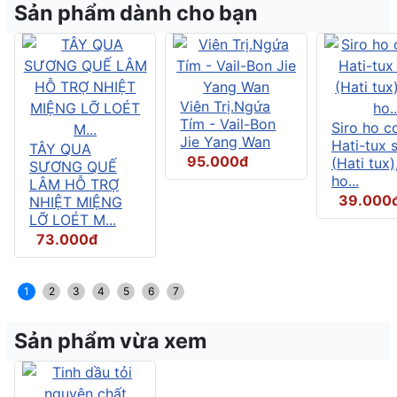
Sản phẩm dành cho bạn
Viên Trị.Ngứa
Tím - Vail-Bon
Siro ho c
Jie Yang Wan
Hati-tux 
TÂY QUA
95.000đ
(Hati tux)
SƯƠNG QUẾ
ho...
LÂM HỖ TRỢ
39.000
NHIỆT MIỆNG
LỠ LOÉT M...
73.000đ
1
2
3
4
5
6
7
Sản phẩm vừa xem