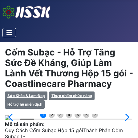
Cốm Subạc - Hỗ Trợ Tăng
Sức Đề Kháng, Giúp Làm
Lành Vết Thương Hộp 15 gói -
Coastlinecare Pharmacy
Sức Khỏe & Làm Đẹp
Thực phẩm chức năng
Hỗ trợ hệ miễn dịch
1
2
3
4
5
6
7
Mô tả sản phẩm:
Quy Cách Cốm Subạc:Hộp 15 góiThành Phần Cốm
Subạc:L-