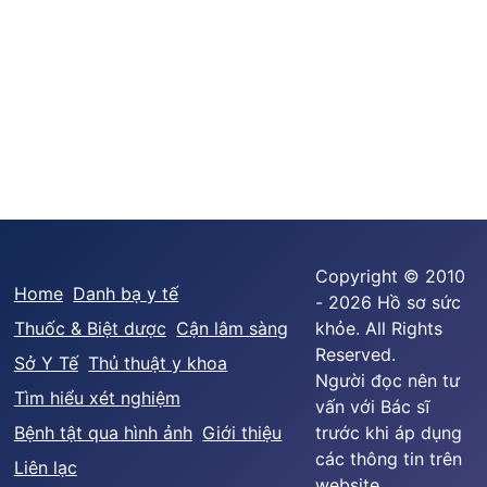
Copyright © 2010
Home
Danh bạ y tế
- 2026 Hồ sơ sức
Thuốc & Biệt dược
Cận lâm sàng
khỏe. All Rights
Reserved.
Sở Y Tế
Thủ thuật y khoa
Người đọc nên tư
Tìm hiểu xét nghiệm
vấn với Bác sĩ
Bệnh tật qua hình ảnh
Giới thiệu
trước khi áp dụng
các thông tin trên
Liên lạc
website.