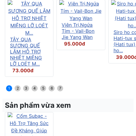
Viên Trị.Ngứa
Tím - Vail-Bon
Siro ho c
Jie Yang Wan
Hati-tux 
TÂY QUA
95.000đ
(Hati tux)
SƯƠNG QUẾ
ho...
LÂM HỖ TRỢ
39.000
NHIỆT MIỆNG
LỠ LOÉT M...
73.000đ
1
2
3
4
5
6
7
Sản phẩm vừa xem