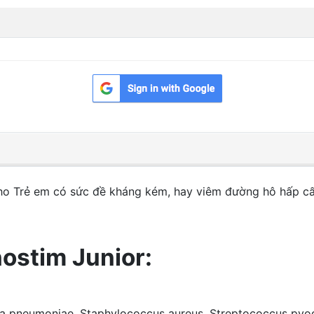
cho Trẻ em có sức đề kháng kém, hay viêm đường hô hấp c
stim Junior​:
la pneumoniae, Staphylococcus aureus, Streptococcus pyog