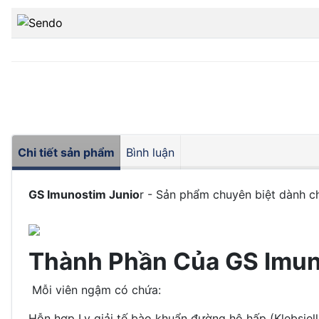
Chi tiết sản phẩm
Bình luận
GS Imunostim Junio
r - Sản phẩm chuyên biệt dành 
Thành Phần Của GS Imuno
Mỗi viên ngậm có chứa:
Hỗn hợp Ly giải tế bào khuẩn đường hô hấp (Klebsiel