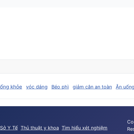
sống khỏe
vóc dáng
Béo phì
giảm cân an toàn
Ăn uống
Co
Sở Y Tế
Thủ thuật y khoa
Tìm hiểu xét nghiệm
Re