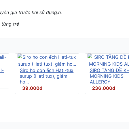
yên gia trước khi sử dụng.
h.
 từng trẻ
l-
Siro ho con ếch Hati-tux
SIRO TĂNG ĐỀ K
surup (Hati tux), giảm
MORNING KIDS
ho...
ALLERGY
39.000đ
236.000đ