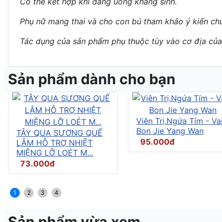
Có thể kết hợp khi đang uống kháng sinh.
Phụ nữ mang thai và cho con bú tham khảo ý kiến chu
Tác dụng của sản phẩm phụ thuộc tùy vào cơ địa của
Sản phẩm dành cho bạn
Viên Trị.Ngứa Tím - Vai
Bon Jie Yang Wan
TÂY QUA SƯƠNG QUẾ
95.000đ
LÂM HỖ TRỢ NHIỆT
MIỆNG LỠ LOÉT M...
73.000đ
1
2
3
4
Sản phẩm vừa xem