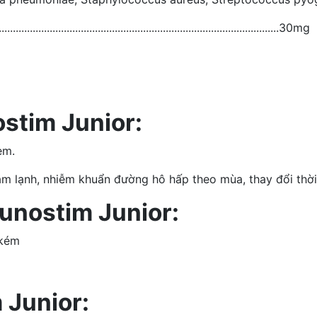
.................................................................................................30mg
im Junior​​:
em.
 lạnh, nhiễm khuẩn đường hô hấp theo mùa, thay đổi thời 
nostim Junior​​:
 kém
nior​​​: