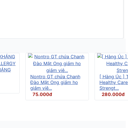
HÁNG
Nontro GT chứa Chanh
[ Hàng Úc ] 
Đào Mật Ong giảm ho
Healthy Care
giảm viê...
Strengt...
75.000đ
280.000đ