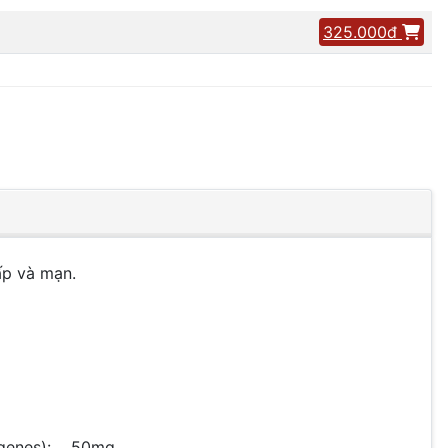
325.000đ
ấp và mạn.
enes):.....50mg