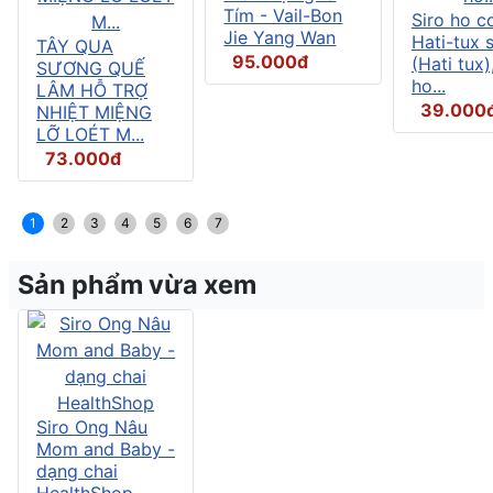
Tím - Vail-Bon
Siro ho c
Jie Yang Wan
Hati-tux 
TÂY QUA
95.000đ
(Hati tux)
SƯƠNG QUẾ
ho...
LÂM HỖ TRỢ
39.000
NHIỆT MIỆNG
LỠ LOÉT M...
73.000đ
1
2
3
4
5
6
7
Sản phẩm vừa xem
Siro Ong Nâu
Mom and Baby -
dạng chai
️HealthShop️