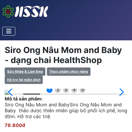
Siro Ong Nâu Mom and Baby
- dạng chai ️HealthShop️
Sức Khỏe & Làm Đẹp
Thực phẩm chức năng
Hỗ trợ hệ miễn dịch
1
2
3
4
5
Mô tả sản phẩm:
Siro Ong Nâu Mom and BabySiro Ong Nâu Mom and
Baby thảo dược thiên nhiên giúp bổ phổi ích phế, long
đờm. Hỗ trợ các triệ
76.800đ