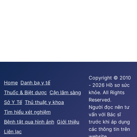
Copyright © 2010
Home
Danh bạ y tế
- 2026 Hồ sơ sức
Thuốc & Biệt dược
Cận lâm sàng
khỏe. All Rights
Reserved.
Sở Y Tế
Thủ thuật y khoa
Người đọc nên tư
Tìm hiểu xét nghiệm
vấn với Bác sĩ
Bệnh tật qua hình ảnh
Giới thiệu
trước khi áp dụng
các thông tin trên
Liên lạc
website.