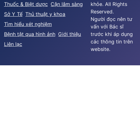
Thuốc & Biệt dược
Cận lâm sàng
khỏe. All Rights
Reserved.
Sở Y Tế
Thủ thuật y khoa
Người đọc nên tư
Tìm hiểu xét nghiệm
vấn với Bác sĩ
Bệnh tật qua hình ảnh
Giới thiệu
trước khi áp dụng
các thông tin trên
Liên lạc
website.