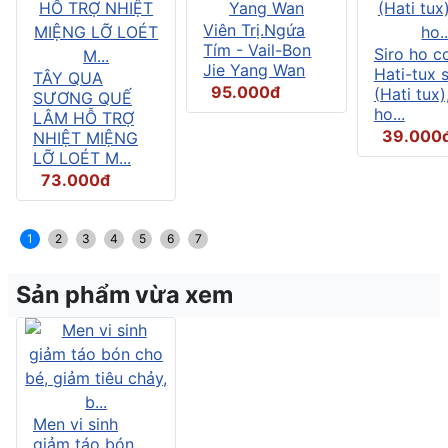
Viên Trị.Ngứa
Tím - Vail-Bon
Siro ho c
Jie Yang Wan
Hati-tux 
TÂY QUA
95.000đ
(Hati tux)
SƯƠNG QUẾ
ho...
LÂM HỖ TRỢ
39.000
NHIỆT MIỆNG
LỠ LOÉT M...
73.000đ
1
2
3
4
5
6
7
Sản phẩm vừa xem
Men vi sinh
giảm táo bón