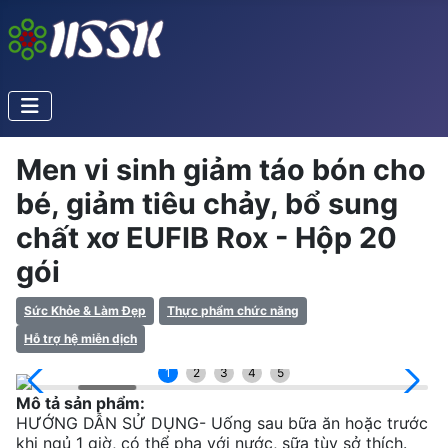
Men vi sinh giảm táo bón cho
bé, giảm tiêu chảy, bổ sung
chất xơ EUFIB Rox - Hộp 20
gói
Sức Khỏe & Làm Đẹp
Thực phẩm chức năng
Hỗ trợ hệ miễn dịch
1
2
3
4
5
Mô tả sản phẩm:
HƯỚNG DẪN SỬ DỤNG- Uống sau bữa ăn hoặc trước
khi ngủ 1 giờ, có thể pha với nước, sữa tùy sở thích.