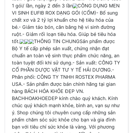
1 gói/ lần, ngày 2 đến 3 lần
CÔNG DỤNG MEN
VI SINH EUFIB ROX DẠNG GÓI (CỐM)- Bổ sung
chất xơ và 2 tỷ lợi khuẩn cho hệ tiêu hóa của
bé.- Giảm táo bón, cân bằng hệ vi sinh đường
ruột.- Giảm rối loạn tiêu hóa. Giúp bé tiêu hóa
tốt.
THÔNG TIN CHUNGSản phẩm được
Bộ Y tế cấp phép sản xuất, chứng nhận đạt
chuẩn an toàn vệ sinh thực phẩm chức năng, an
toàn tuyệt đối khi sử dụng.- Sản xuất: CÔNG TY
CỔ PHẦN DƯỢC VẬT TƯ Y TẾ HẢI DƯƠNG.-
Phân phối: CÔNG TY TNHH ROSTEX PHARMA
USA.- Sản phẩm được bán chính hãng tại gian
hàng BÁCH HÓA KHỎE ĐẸP VN.
BACHHOAKHOEDEP kính chào quý khách. Kính
chúc quý khách mạnh khỏe, bình an, vạn sự như
ý. Shop chúng tôi chuyên cung cấp những sản
phẩm chăm sóc sức khỏe cho bạn và gia đình
bạn với tiêu chí sức khỏe là vàng. Với phương