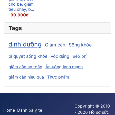
cho bé, giảm
tiêu chảy, b...
99.000đ
Tags
dinh dưỡng
Giảm cân
Sống khỏe
bí quyết sống khỏe
vóc dáng
Béo phì
giảm cân an toàn
Ăn uống lành mạnh
giảm cân hiệu quả
Thực phẩm
Copyright © 2010
Home
Danh bạ y tế
- 2026 Hồ sơ sức