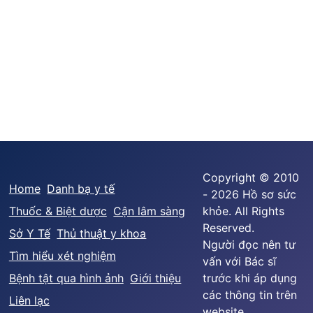
Copyright © 2010
Home
Danh bạ y tế
- 2026 Hồ sơ sức
Thuốc & Biệt dược
Cận lâm sàng
khỏe. All Rights
Reserved.
Sở Y Tế
Thủ thuật y khoa
Người đọc nên tư
Tìm hiểu xét nghiệm
vấn với Bác sĩ
Bệnh tật qua hình ảnh
Giới thiệu
trước khi áp dụng
các thông tin trên
Liên lạc
website.