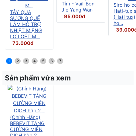
Tím - Vail-Bon
Siro ho c
Jie Yang Wan
Hati-tux 
TÂY QUA
95.000đ
(Hati tux)
SƯƠNG QUẾ
ho...
LÂM HỖ TRỢ
39.000
NHIỆT MIỆNG
LỠ LOÉT M...
73.000đ
1
2
3
4
5
6
7
Sản phẩm vừa xem
(Chính Hãng)
BEBEVIT TĂNG
CƯỜNG MIỄN
DỊCH hộp 2...