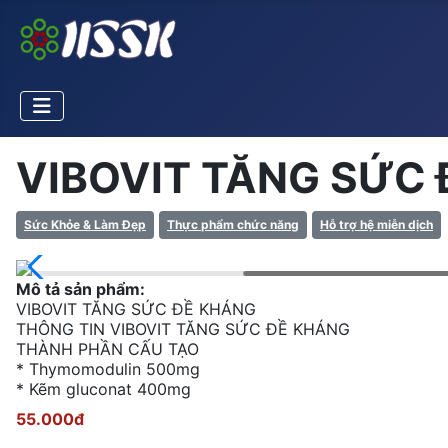
VIBOVIT TĂNG SỨC
Sức Khỏe & Làm Đẹp
Thực phẩm chức năng
Hỗ trợ hệ miễn dịch
Mô tả sản phẩm:
VIBOVIT TĂNG SỨC ĐỀ KHÁNG
THÔNG TIN VIBOVIT TĂNG SỨC ĐỀ KHÁNG
THÀNH PHẦN CẤU TẠO
* Thymomodulin 500mg
* Kẽm gluconat 400mg
55.000đ