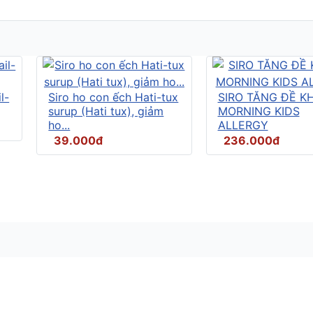
l-
Siro ho con ếch Hati-tux
SIRO TĂNG ĐỀ K
surup (Hati tux), giảm
MORNING KIDS
ho...
ALLERGY
39.000đ
236.000đ