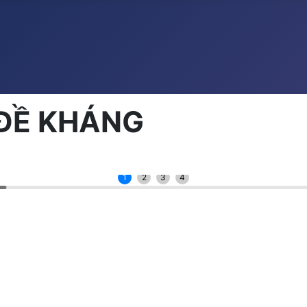
 ĐỀ KHÁNG
1
2
3
4