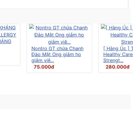
HÁNG
Nontro GT chứa Chanh
[ Hàng Úc ] 
Đào Mật Ong giảm ho
Healthy Care
giảm viê...
Strengt...
75.000đ
280.000đ