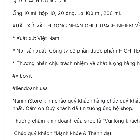
QUY CÁCH ĐÓNG GÓI
Ống 10 ml, hộp 10, 20 ống. Lọ 100 ml, 200 ml.
XUẤT XỨ VÀ THƯƠNG NHÂN CHỊU TRÁCH NHIỆM 
*
Xuất xứ: Việt Nam
*
Nơi sản xuất: Công ty cổ phần dược phẩm HIGH T
*
Thương nhân chịu trách nhiệm về chất lượng hàng
#vibovit
#liendoanh.usa
NamnhStore kính chào quý khách hàng chúc quý khách
nhất. Cảm ơn Quý khách đã tin tưởng ủng hộ shop.
Phương châm kinh doanh của shop là "Vui lòng khách 
Chúc quý khách "Mạnh khỏe & Thành đạt"