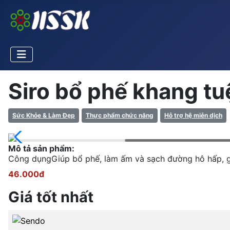
Siro bổ phế khang tu
Sức Khỏe & Làm Đẹp
Thực phẩm chức năng
Hỗ trợ hệ miễn dịch
Mô tả sản phẩm:
Công dụngGiúp bổ phế, làm ấm và sạch đường hô hấp, g
46.000đ
Giá tốt nhất