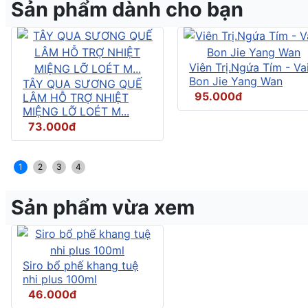
Sản phẩm dành cho bạn
Viên Trị.Ngứa Tím - Vai
Bon Jie Yang Wan
TÂY QUA SƯƠNG QUẾ
95.000đ
LÂM HỖ TRỢ NHIỆT
MIỆNG LỠ LOÉT M...
73.000đ
1
2
3
4
Sản phẩm vừa xem
Siro bổ phế khang tuệ
nhi plus 100ml
46.000đ