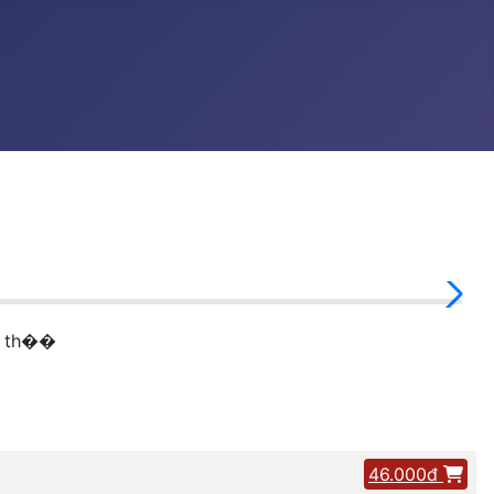
ổi th��
46.000đ