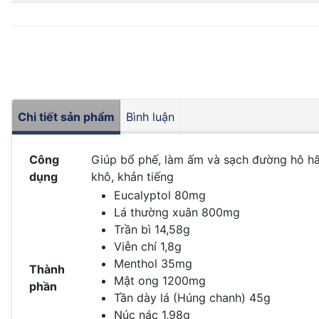
Chi tiết sản phẩm
Bình luận
Công
Giúp bổ phế, làm ấm và sạch đường hô hấp,
dụng
khô, khản tiếng
Eucalyptol 80mg
Lá thường xuân 800mg
Trần bì 14,58g
Viễn chí 1,8g
Menthol 35mg
Thành
Mật ong 1200mg
phần
Tần dày lá (Húng chanh) 45g
Núc nác 1,98g