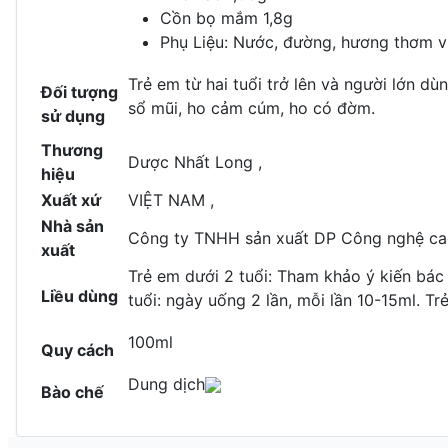
Cồn bọ mắm 1,8g
Phụ Liệu: Nước, đường, hương thơm v
Trẻ em từ hai tuổi trở lên và người lớn dù
Đối tượng
sổ mũi, ho cảm cúm, ho có đờm.
sử dụng
Thương
Dược Nhất Long ,
hiệu
Xuất xứ
VIỆT NAM ,
Nhà sản
Công ty TNHH sản xuất DP Công nghệ 
xuất
Trẻ em dưới 2 tuổi: Tham khảo ý kiến bác s
Liều dùng
tuổi: ngày uống 2 lần, mỗi lần 10-15ml. Tr
100ml
Quy cách
Dung dịch
Bào chế