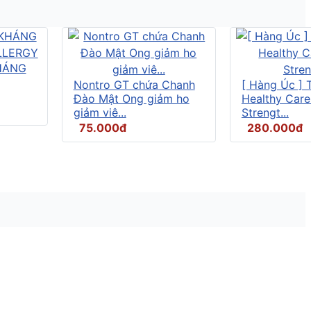
HÁNG
Nontro GT chứa Chanh
[ Hàng Úc ] 
Đào Mật Ong giảm ho
Healthy Care
giảm viê...
Strengt...
75.000đ
280.000đ