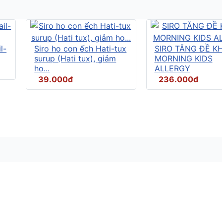
l-
Siro ho con ếch Hati-tux
SIRO TĂNG ĐỀ K
surup (Hati tux), giảm
MORNING KIDS
ho...
ALLERGY
39.000đ
236.000đ