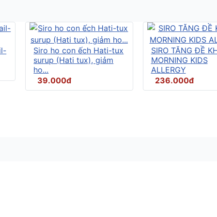
l-
Siro ho con ếch Hati-tux
SIRO TĂNG ĐỀ K
surup (Hati tux), giảm
MORNING KIDS
ho...
ALLERGY
39.000đ
236.000đ