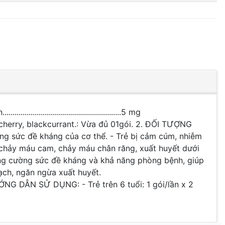
..............................................5 mg
ự nhiên: cherry, blackcurrant.: Vừa đủ 01gói. 2. ĐỐI TƯỢNG
g sức đề kháng của cơ thể. - Trẻ bị cảm cúm, nhiễm
y chảy máu cam, chảy máu chân răng, xuất huyết dưới
tăng cường sức đề kháng và khả năng phòng bệnh, giúp
ạch, ngăn ngừa xuất huyết.
NG DẪN SỬ DỤNG: - Trẻ trên 6 tuổi: 1 gói/lần x 2