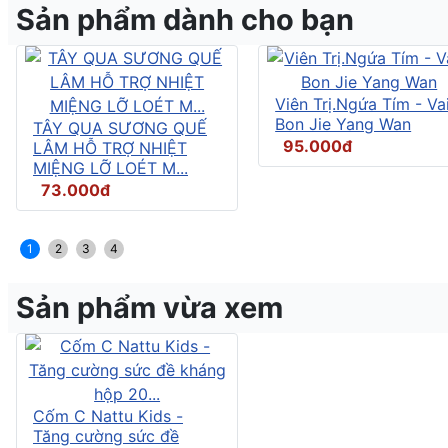
Sản phẩm dành cho bạn
Viên Trị.Ngứa Tím - Vai
Bon Jie Yang Wan
TÂY QUA SƯƠNG QUẾ
95.000đ
LÂM HỖ TRỢ NHIỆT
MIỆNG LỠ LOÉT M...
73.000đ
1
2
3
4
Sản phẩm vừa xem
Cốm C Nattu Kids -
Tăng cường sức đề