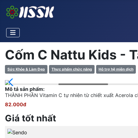
Cốm C Nattu Kids - 
Sức Khỏe & Làm Đẹp
Thực phẩm chức năng
Hỗ trợ hệ miễn dịch
Mô tả sản phẩm:
THÀNH PHẦN Vitamin C tự nhiên từ chiết xuất Acerola chuẩn hóa........
82.000đ
Giá tốt nhất