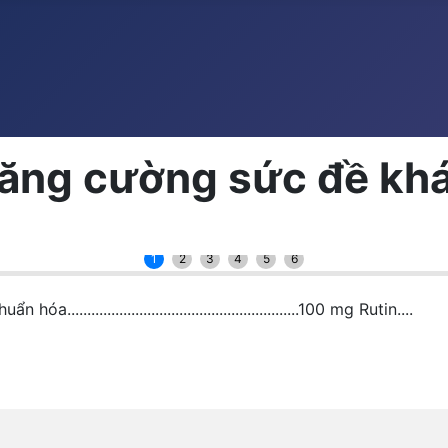
Tăng cường sức đề kh
1
2
3
4
5
6
..................................................100 mg Rutin....