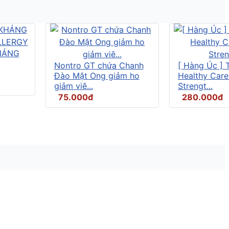
HÁNG
Nontro GT chứa Chanh
[ Hàng Úc ] 
Đào Mật Ong giảm ho
Healthy Care
giảm viê...
Strengt...
75.000đ
280.000đ