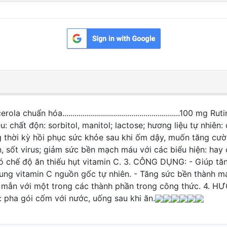
.....................................................100 mg Rutin.............
,75 mg Phụ liệu: chất độn: sorbitol, manitol; lactose; hương liệu t
thời kỳ hồi phục sức khỏe sau khi ốm dậy, muốn tăng cườn
n, sốt virus; giảm sức bền mạch máu với các biểu hiện: ha
 có chế độ ăn thiếu hụt vitamin C. 3. CÔNG DỤNG: - Giúp 
ung vitamin C nguồn gốc tự nhiên. - Tăng sức bền thành m
mẫn với một trong các thành phần trong công thức. 4. HƯỚ
g: pha gói cốm với nước, uống sau khi ăn.