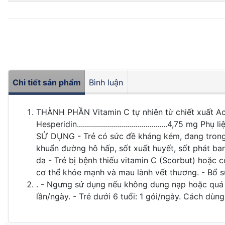
Chi tiết sản phẩm
Bình luận
THÀNH PHẦN Vitamin C tự nhiên từ chiết xuất Acerola chuẩn hóa.....
Hesperidin.............................................4
SỬ DỤNG - Trẻ có sức đề kháng kém, đang trong 
khuẩn đường hô hấp, sốt xuất huyết, sốt phát ba
da - Trẻ bị bệnh thiếu vitamin C (Scorbut) hoặc
cơ thể khỏe mạnh và mau lành vết thương. - Bổ s
. - Ngưng sử dụng nếu không dung nạp hoặc quá 
lần/ngày. - Trẻ dưới 6 tuổi: 1 gói/ngày. Cách dùn