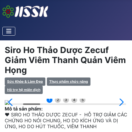
Siro Ho Thảo Dược Zecuf
Giảm Viêm Thanh Quản Viêm
Họng
Sức Khỏe & Làm Đẹp
Thực phẩm chức năng
Hỗ trợ hệ miễn dịch
1
2
3
4
5
Mô tả sản phẩm:
❤ SIRO HO THẢO DƯỢC ZECUF - HỖ TRỢ GIẢM CÁC
CHỨNG HO NÓI CHUNG, HO DO KÍCH ỨNG VÀ DỊ
ỨNG, HO DO HÚT THUỐC, VIÊM THANH