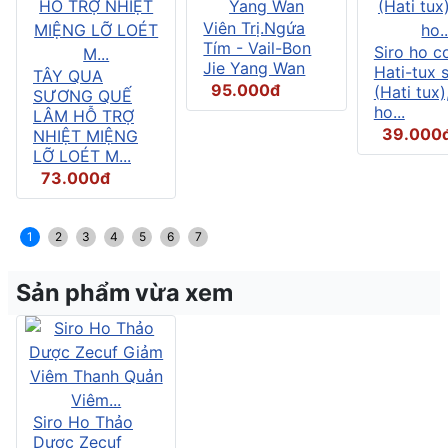
Viên Trị.Ngứa
Tím - Vail-Bon
Siro ho c
Jie Yang Wan
Hati-tux 
TÂY QUA
95.000đ
(Hati tux)
SƯƠNG QUẾ
ho...
LÂM HỖ TRỢ
39.000
NHIỆT MIỆNG
LỠ LOÉT M...
73.000đ
1
2
3
4
5
6
7
Sản phẩm vừa xem
Siro Ho Thảo
Dược Zecuf