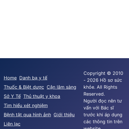
Copyright © 2010
Home
Danh bạ y tế
- 2026 Hồ sơ sức
Thuốc & Biệt dược
Cận lâm sàng
khỏe. All Rights
Reserved.
Sở Y Tế
Thủ thuật y khoa
Người đọc nên tư
Tìm hiểu xét nghiệm
vấn với Bác sĩ
Bệnh tật qua hình ảnh
Giới thiệu
trước khi áp dụng
các thông tin trên
Liên lạc
website.