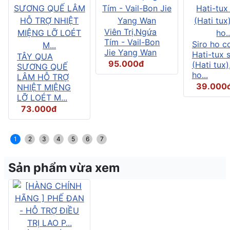
Viên Trị.Ngứa
Tím - Vail-Bon
Siro ho c
Jie Yang Wan
Hati-tux 
TÂY QUA
95.000đ
(Hati tux)
SƯƠNG QUẾ
ho...
LÂM HỖ TRỢ
39.000
NHIỆT MIỆNG
LỠ LOÉT M...
73.000đ
1
2
3
4
5
6
7
Sản phẩm vừa xem