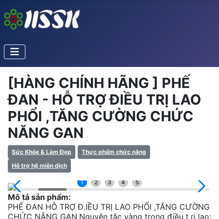
[HÀNG CHÍNH HÃNG ] PHẾ
ĐAN - HỖ TRỢ ĐIỀU TRỊ LAO
PHỔI ,TĂNG CƯỜNG CHỨC
NĂNG GAN
Sức Khỏe & Làm Đẹp
Thực phẩm chức năng
Hỗ trợ hệ miễn dịch
1
2
3
4
5
Mô tả sản phẩm:
PHẾ ĐAN HỖ TRỢ Đ.IỀU TRỊ LAO PHỔI ,TĂNG CƯỜNG
CHỨC NĂNG GAN.Nguyên tắc vàng trong điều t.rị lao: