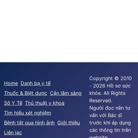
Copyright © 2010
Home
Danh bạ y tế
- 2026 Hồ sơ sức
Thuốc & Biệt dược
Cận lâm sàng
khỏe. All Rights
Reserved.
Sở Y Tế
Thủ thuật y khoa
Người đọc nên tư
Tìm hiểu xét nghiệm
vấn với Bác sĩ
Bệnh tật qua hình ảnh
Giới thiệu
trước khi áp dụng
các thông tin trên
Liên lạc
website.