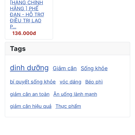
[HÀNG CHÍNH
HÃNG ] PHẾ
ĐAN - HỖ TRỢ
ĐIỀU TRỊ LAO
P...
136.000đ
Tags
dinh dưỡng
Giảm cân
Sống khỏe
bí quyết sống khỏe
vóc dáng
Béo phì
giảm cân an toàn
Ăn uống lành mạnh
giảm cân hiệu quả
Thực phẩm