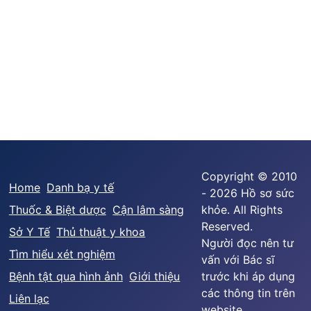
Copyright © 2010
Home
Danh bạ y tế
- 2026 Hồ sơ sức
Thuốc & Biệt dược
Cận lâm sàng
khỏe. All Rights
Reserved.
Sở Y Tế
Thủ thuật y khoa
Người đọc nên tư
Tìm hiểu xét nghiệm
vấn với Bác sĩ
Bệnh tật qua hình ảnh
Giới thiệu
trước khi áp dụng
các thông tin trên
Liên lạc
website.