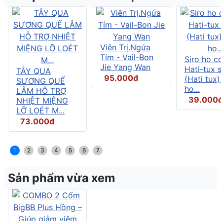
Viên Trị.Ngứa
Tím - Vail-Bon
Siro ho c
Jie Yang Wan
Hati-tux 
TÂY QUA
95.000đ
(Hati tux)
SƯƠNG QUẾ
ho...
LÂM HỖ TRỢ
39.000
NHIỆT MIỆNG
LỠ LOÉT M...
73.000đ
1
2
3
4
5
6
7
Sản phẩm vừa xem