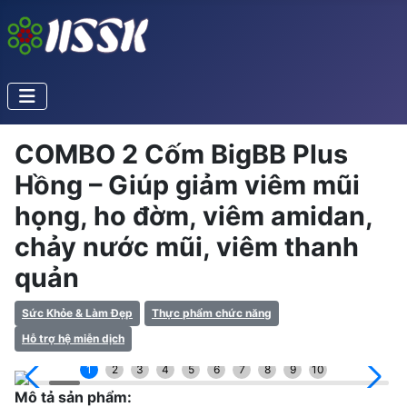
COMBO 2 Cốm BigBB Plus
Hồng – Giúp giảm viêm mũi
họng, ho đờm, viêm amidan,
chảy nước mũi, viêm thanh
quản
Sức Khỏe & Làm Đẹp
Thực phẩm chức năng
Hỗ trợ hệ miễn dịch
1
2
3
4
5
6
7
8
9
10
Mô tả sản phẩm: