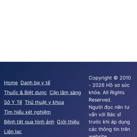
Copyright © 2010
Home
Danh bạ y tế
- 2026 Hồ sơ sức
Thuốc & Biệt dược
Cận lâm sàng
khỏe. All Rights
Reserved.
Sở Y Tế
Thủ thuật y khoa
Người đọc nên tư
Tìm hiểu xét nghiệm
vấn với Bác sĩ
Bệnh tật qua hình ảnh
Giới thiệu
trước khi áp dụng
các thông tin trên
Liên lạc
website.