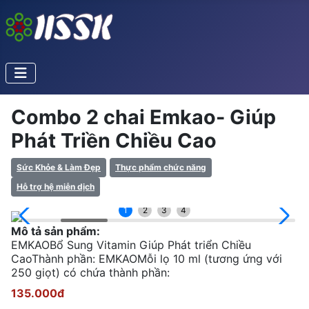
Combo 2 chai Emkao- Giúp
Phát Triền Chiều Cao
Sức Khỏe & Làm Đẹp
Thực phẩm chức năng
Hỗ trợ hệ miễn dịch
1
2
3
4
Mô tả sản phẩm:
EMKAOBổ Sung Vitamin Giúp Phát triển Chiều
CaoThành phần: EMKAOMỗi lọ 10 ml (tương ứng với
250 giọt) có chứa thành phần:
135.000đ