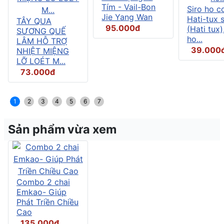
Tím - Vail-Bon
Siro ho c
Jie Yang Wan
Hati-tux 
TÂY QUA
95.000đ
(Hati tux)
SƯƠNG QUẾ
ho...
LÂM HỖ TRỢ
39.000
NHIỆT MIỆNG
LỠ LOÉT M...
73.000đ
1
2
3
4
5
6
7
Sản phẩm vừa xem
Combo 2 chai
Emkao- Giúp
Phát Triền Chiều
Cao
135.000đ