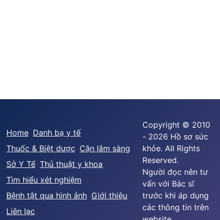
Copyright © 2010
Home
Danh bạ y tế
- 2026 Hồ sơ sức
Thuốc & Biệt dược
Cận lâm sàng
khỏe. All Rights
Reserved.
Sở Y Tế
Thủ thuật y khoa
Người đọc nên tư
Tìm hiểu xét nghiệm
vấn với Bác sĩ
Bệnh tật qua hình ảnh
Giới thiệu
trước khi áp dụng
các thông tin trên
Liên lạc
website.