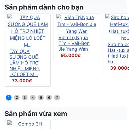
Sản phẩm dành cho bạn
Viên Trị.Ngứa
Tím - Vail-Bon
Siro ho c
Jie Yang Wan
Hati-tux 
TÂY QUA
95.000đ
(Hati tux)
SƯƠNG QUẾ
ho...
LÂM HỖ TRỢ
39.000
NHIỆT MIỆNG
LỠ LOÉT M...
73.000đ
1
2
3
4
5
6
7
Sản phẩm vừa xem