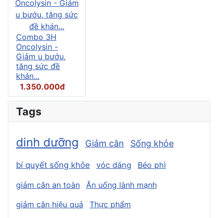
Combo 3H
Oncolysin -
Giảm u bướu,
tăng sức đề
khán...
1.350.000đ
Tags
dinh dưỡng
Giảm cân
Sống khỏe
bí quyết sống khỏe
vóc dáng
Béo phì
giảm cân an toàn
Ăn uống lành mạnh
giảm cân hiệu quả
Thực phẩm