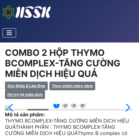
COMBO 2 HỘP THYMO
BCOMPLEX-TĂNG CƯỜNG
MIỄN DỊCH HIỆU QUẢ
Sức Khỏe & Làm Đẹp
Thực phẩm chức năng
Hỗ trợ hệ miễn dịch
1
2
3
4
Mô tả sản phẩm:
THYMO BCOMPLEX-TĂNG CƯỜNG MIỄN DỊCH HIỆU
QUẢTHÀNH PHẦN : THYMO BCOMPLEX-TĂNG
CƯỜNG MIỄN DỊCH HIỆU QUẢThymo B complex có