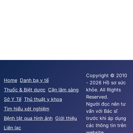
Copyright © 2010
Home
Danh bạ y tế
- 2026 Hồ sơ sức
Thuốc & Biệt dược
Cận lâm sàng
khỏe. All Rights
Reserved.
Sở Y Tế
Thủ thuật y khoa
Người đọc nên tư
Tìm hiểu xét nghiệm
vấn với Bác sĩ
Bệnh tật qua hình ảnh
Giới thiệu
trước khi áp dụng
các thông tin trên
Liên lạc
website.