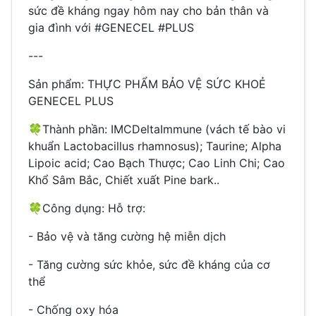
sức đề kháng ngay hôm nay cho bản thân và
gia đình với #GENECEL #PLUS
---
Sản phẩm: THỰC PHẨM BẢO VỆ SỨC KHOẺ
GENECEL PLUS
🍀
Thành phần: IMCDeltaImmune (vách tế bào vi
khuẩn Lactobacillus rhamnosus); Taurine; Alpha
Lipoic acid; Cao Bạch Thược; Cao Linh Chi; Cao
Khổ Sâm Bắc, Chiết xuất Pine bark..
🍀
Công dụng: Hỗ trợ:
- Bảo vệ và tăng cường hệ miễn dịch
- Tăng cường sức khỏe, sức đề kháng của cơ
thể
- Chống oxy hóa