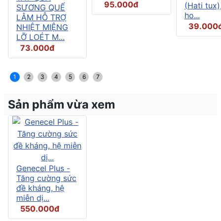
95.000đ
(Hati tux)
SƯƠNG QUẾ
ho...
LÂM HỖ TRỢ
39.000
NHIỆT MIỆNG
LỠ LOÉT M...
73.000đ
1
2
3
4
5
6
7
Sản phẩm vừa xem
Genecel Plus -
Tăng cường sức
đề kháng, hệ
miễn dị...
550.000đ