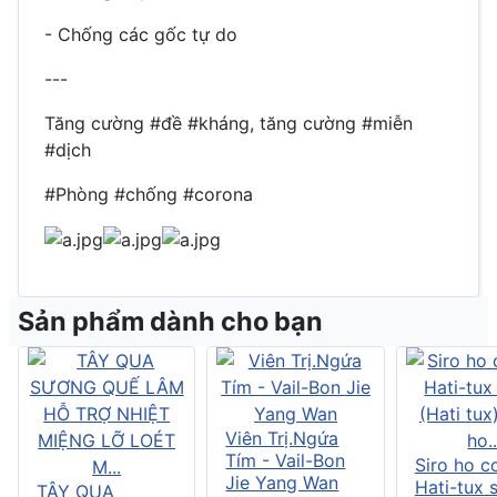
- Chống các gốc tự do
---
Tăng cường #đề #kháng, tăng cường #miễn
#dịch
#Phòng #chống #corona
Sản phẩm dành cho bạn
Viên Trị.Ngứa
Tím - Vail-Bon
Siro ho c
Jie Yang Wan
Hati-tux 
TÂY QUA