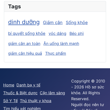
Tags
dinh dưỡng
Giảm cân
Sống khỏe
bí quyết sống khỏe
vóc dáng
Béo phì
giảm cân an toàn
Ăn uống lành mạnh
giảm cân hiệu quả
Thực phẩm
Copyright © 2010
Home
Danh bạ y tế
- 2026 Hồ sơ sức
Thuốc & Biệt dược
Cận lâm sàng
khỏe. All Rights
Reserved.
Sở Y Tế
Thủ thuật y khoa
Người đọc nên tư
Tìm hiểu xét nghiệm