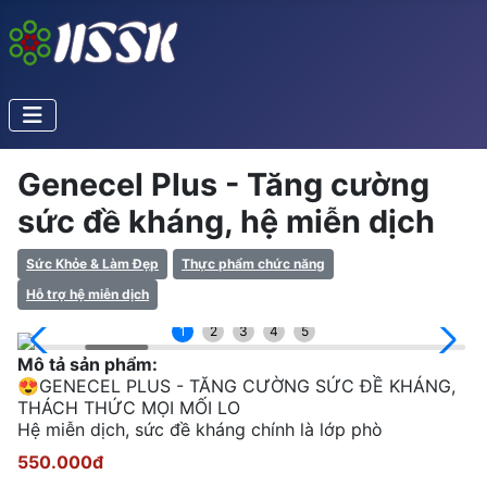
Genecel Plus - Tăng cường
sức đề kháng, hệ miễn dịch
Sức Khỏe & Làm Đẹp
Thực phẩm chức năng
Hỗ trợ hệ miễn dịch
1
2
3
4
5
Mô tả sản phẩm:
😍GENECEL PLUS - TĂNG CƯỜNG SỨC ĐỀ KHÁNG,
THÁCH THỨC MỌI MỐI LO
Hệ miễn dịch, sức đề kháng chính là lớp phò
550.000đ