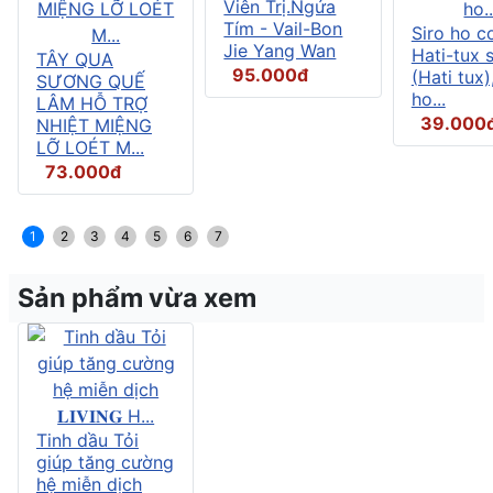
Viên Trị.Ngứa
Tím - Vail-Bon
Siro ho c
Jie Yang Wan
Hati-tux 
TÂY QUA
95.000đ
(Hati tux)
SƯƠNG QUẾ
ho...
LÂM HỖ TRỢ
39.000
NHIỆT MIỆNG
LỠ LOÉT M...
73.000đ
1
2
3
4
5
6
7
Sản phẩm vừa xem
Tinh dầu Tỏi
giúp tăng cường
hệ miễn dịch