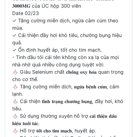
𝟑𝟎𝟎𝟎𝐌𝐆 của ÚC hộp 300 viên
Date 02/23
✓ Tăng cường miễn dịch, ngừa cảm cúm theo
mùa.
✓ Cải thiện đầy hơi khó tiêu, chướng bụng hiệu
quả.
✓ Ổn định huyết áp, tốt cho tim mạch.
- Tinh dầu tỏi cái tên không còn xa lạ của mọi
nhà nhờ quá nhiều công dụng tuyệt vời:
🧄 Giàu Selenium chất 𝐜𝐡𝐨̂́𝐧𝐠 𝐨𝐱𝐲 𝐡𝐨́𝐚 quan trọng
cho cơ thể.
🧄 Tăng cường miễn dịch, 𝐧𝐠𝐮̛̀𝐚 𝐛𝐞̣̂𝐧𝐡 𝐜𝐮́𝐦, cảm
lạnh.
🧄 Cải thiện 𝐭𝐢̀𝐧𝐡 𝐭𝐫𝐚̣𝐧𝐠 𝐜𝐡𝐮̛𝐨̛́𝐧𝐠 𝐛𝐮̣𝐧𝐠, đầy hơi, khó
tiêu.
🧄 Sử dụng thường xuyên hỗ trợ 𝐜𝐚̉𝐢 𝐭𝐡𝐢𝐞̣̂𝐧 𝐝𝐚̂́𝐮
𝐡𝐢𝐞̣̂𝐮 𝐭𝐮𝐨̂̉𝐢 𝐭𝐚́𝐜.
🧄 Hỗ trợ 𝐭𝐨̂́𝐭 𝐜𝐡𝐨 𝐭𝐢𝐦 𝐦𝐚̣𝐜𝐡, huyết áp.