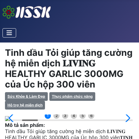
Tinh dầu Tỏi giúp tăng cường
hệ miễn dịch 𝐋𝐈𝐕𝐈𝐍𝐆
HEALTHY GARLIC 3000MG
của Úc hộp 300 viên
Sức Khỏe & Làm Đẹp
Thực phẩm chức năng
Hỗ trợ hệ miễn dịch
1
2
3
4
5
6
Mô tả sản phẩm:
Tinh dầu Tỏi giúp tăng cường hệ miễn dịch 𝐋𝐈𝐕𝐈𝐍𝐆
HEALTHY GARLIC 3000MG của Úc hộp 300 viên𝐓𝐈𝐍𝐇