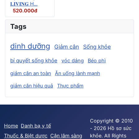
𝐋𝐈𝐕𝐈𝐍𝐆 H...
520.000đ
Tags
dinh dưỡng
Giảm cân
Sống khỏe
bí quyết sống khỏe
vóc dáng
Béo phì
giảm cân an toàn
Ăn uống lành mạnh
giảm cân hiệu quả
Thực phẩm
Copyright © 2010
Home
Danh bạ y tế
- 2026 Hồ sơ sức
Thuốc & Biệt dược
Cận lâm sàng
khỏe. All Rights