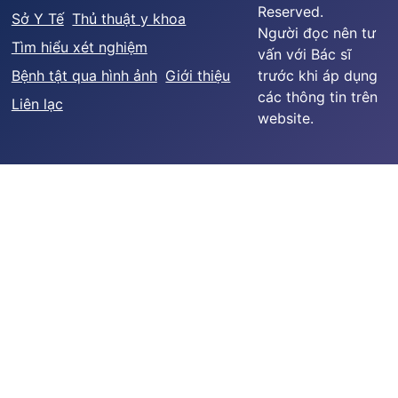
Reserved.
Sở Y Tế
Thủ thuật y khoa
Người đọc nên tư
Tìm hiểu xét nghiệm
vấn với Bác sĩ
Bệnh tật qua hình ảnh
Giới thiệu
trước khi áp dụng
các thông tin trên
Liên lạc
website.