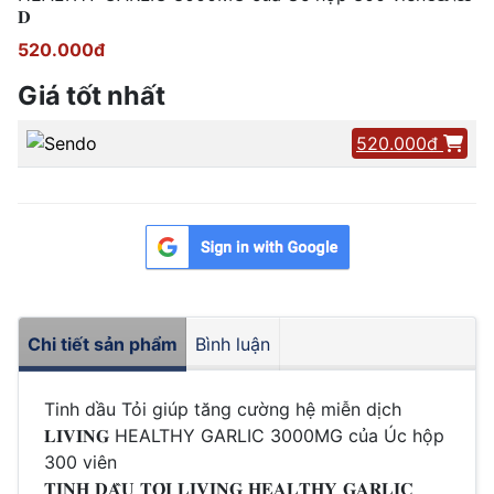
𝐃
520.000đ
Giá tốt nhất
520.000đ
Chi tiết sản phẩm
Bình luận
Tinh dầu Tỏi giúp tăng cường hệ miễn dịch
𝐋𝐈𝐕𝐈𝐍𝐆 HEALTHY GARLIC 3000MG của Úc hộp
300 viên
𝐓𝐈𝐍𝐇 𝐃𝐀̂̀𝐔 𝐓𝐎̉𝐈 𝐋𝐈𝐕𝐈𝐍𝐆 𝐇𝐄𝐀𝐋𝐓𝐇𝐘 𝐆𝐀𝐑𝐋𝐈𝐂