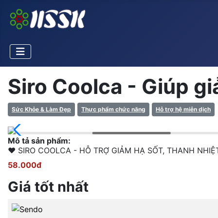
Siro Coolca - Giúp g
Sức Khỏe & Làm Đẹp
Thực phẩm chức năng
Hỗ trợ hệ miễn dịch
Mô tả sản phẩm:
❤ SIRO COOLCA - HỖ TRỢ GIẢM HẠ SỐT, THANH N
58.000đ
Giá tốt nhất