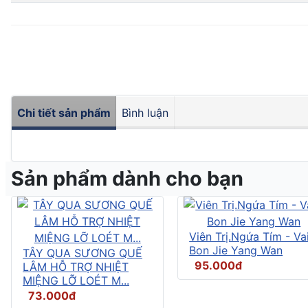
Chi tiết sản phẩm
Bình luận
Sản phẩm dành cho bạn
Viên Trị.Ngứa Tím - Vai
Bon Jie Yang Wan
TÂY QUA SƯƠNG QUẾ
95.000đ
LÂM HỖ TRỢ NHIỆT
MIỆNG LỠ LOÉT M...
73.000đ