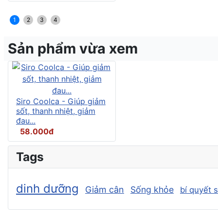
1
2
3
4
Sản phẩm vừa xem
Siro Coolca - Giúp giảm
sốt, thanh nhiệt, giảm
đau...
58.000đ
Tags
dinh dưỡng
Giảm cân
Sống khỏe
bí quyết 