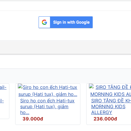
l-
Siro ho con ếch Hati-tux
SIRO TĂNG ĐỀ K
surup (Hati tux), giảm
MORNING KIDS
ho...
ALLERGY
39.000đ
236.000đ