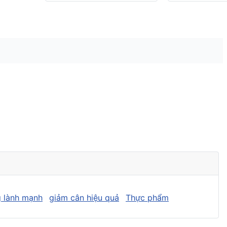
 lành mạnh
giảm cân hiệu quả
Thực phẩm