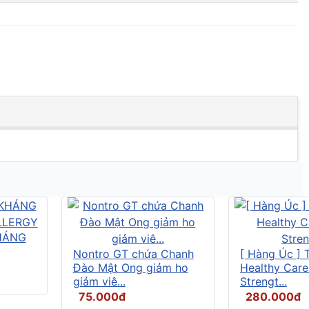
HÁNG
Nontro GT chứa Chanh
[ Hàng Úc ] 
Đào Mật Ong giảm ho
Healthy Care
giảm viê...
Strengt...
75.000đ
280.000đ