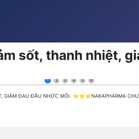
iảm sốt, thanh nhiệt, 
1
2
3
4
5
6
HIỆT, GIẢM ĐAU ĐẦU NHỨC MỎI ⭐⭐⭐NAKAPHARMA CHU