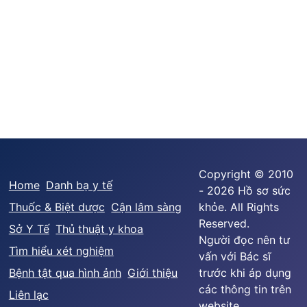
Copyright © 2010
Home
Danh bạ y tế
- 2026 Hồ sơ sức
Thuốc & Biệt dược
Cận lâm sàng
khỏe. All Rights
Reserved.
Sở Y Tế
Thủ thuật y khoa
Người đọc nên tư
Tìm hiểu xét nghiệm
vấn với Bác sĩ
Bệnh tật qua hình ảnh
Giới thiệu
trước khi áp dụng
các thông tin trên
Liên lạc
website.