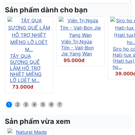
Sản phẩm dành cho bạn
Viên Trị.Ngứa
Tím - Vail-Bon
Siro ho c
Jie Yang Wan
Hati-tux 
TÂY QUA
95.000đ
(Hati tux)
SƯƠNG QUẾ
ho...
LÂM HỖ TRỢ
39.000
NHIỆT MIỆNG
LỠ LOÉT M...
73.000đ
1
2
3
4
5
6
7
Sản phẩm vừa xem