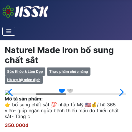
Naturel Made Iron bổ sung
chất sắt
Sức Khỏe & Làm Đẹp
Thực phẩm chức năng
Hỗ trợ hệ miễn dịch
1
2
Mô tả sản phẩm:
👉 bổ sung chất sắt 💯 nhập từ Mỹ 🇺🇸💰/ hũ 365
viên- giúp ngăn ngừa bệnh thiếu máu do thiếu chất
sắt- Tăng c
350.000đ