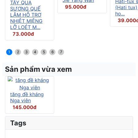
Hati-tux 
TÂY QUA
95.000đ
(Hati tux)
SƯƠNG QUẾ
ho...
LÂM HỖ TRỢ
39.000
NHIỆT MIỆNG
LỠ LOÉT M...
73.000đ
1
2
3
4
5
6
7
Sản phẩm vừa xem
tăng đề kháng
Nga viên
145.000đ
Tags