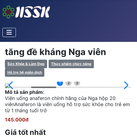
tăng đề kháng Nga viên
Sức Khỏe & Làm Đẹp
Thực phẩm chức năng
Hỗ trợ hệ miễn dịch
1
2
3
Mô tả sản phẩm:
Viên uống anaferon chính hãng của Nga hộp 20
viênAnaferon là viên uống hỗ trợ sức khỏe cho trẻ em
từ 1 tháng tuổi trở
145.000đ
Giá tốt nhất