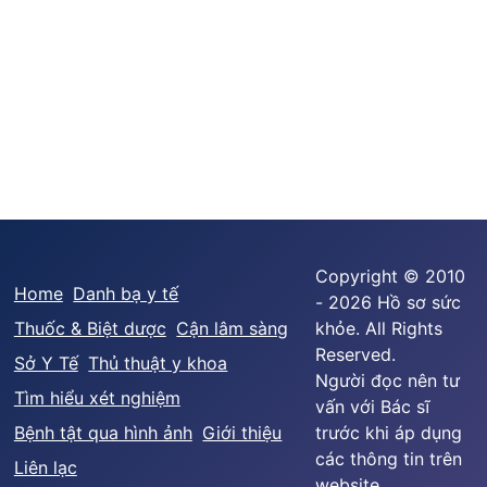
Copyright © 2010
Home
Danh bạ y tế
- 2026 Hồ sơ sức
Thuốc & Biệt dược
Cận lâm sàng
khỏe. All Rights
Reserved.
Sở Y Tế
Thủ thuật y khoa
Người đọc nên tư
Tìm hiểu xét nghiệm
vấn với Bác sĩ
Bệnh tật qua hình ảnh
Giới thiệu
trước khi áp dụng
các thông tin trên
Liên lạc
website.