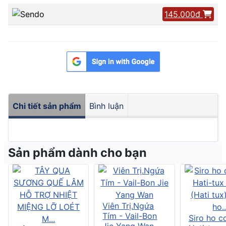
145.000đ
Chi tiết sản phẩm
Bình luận
Sản phẩm dành cho bạn
Viên Trị.Ngứa
Tím - Vail-Bon
Siro ho c
Jie Yang Wan