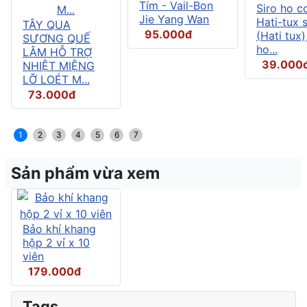
Tím - Vail-Bon
Siro ho c
Jie Yang Wan
Hati-tux 
TÂY QUA
95.000đ
(Hati tux)
SƯƠNG QUẾ
ho...
LÂM HỖ TRỢ
39.000
NHIỆT MIỆNG
LỠ LOÉT M...
73.000đ
1
2
3
4
5
6
7
Sản phẩm vừa xem
Bảo khí khang
hộp 2 vỉ x 10
viên
179.000đ
Tags