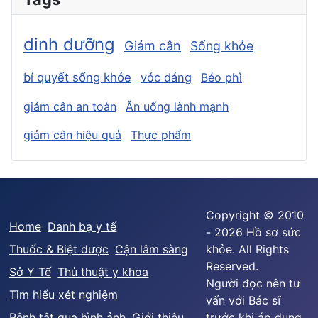
dinh dưỡng
Giảm cân
Sống khỏe
bí quyết sống khỏe
vóc dáng
Béo phì
giảm cân an toàn
Ăn uống lành mạnh
giảm cân hiệu quả
Thực phẩm
Copyright © 2010
Home
Danh bạ y tế
- 2026 Hồ sơ sức
Thuốc & Biệt dược
Cận lâm sàng
khỏe. All Rights
Reserved.
Sở Y Tế
Thủ thuật y khoa
Người đọc nên tư
Tìm hiểu xét nghiệm
vấn với Bác sĩ
Bệnh tật qua hình ảnh
Giới thiệu
trước khi áp dụng