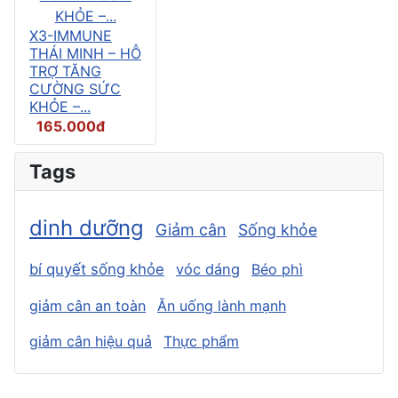
X3-IMMUNE
THÁI MINH – HỖ
TRỢ TĂNG
CƯỜNG SỨC
KHỎE –...
165.000đ
Tags
dinh dưỡng
Giảm cân
Sống khỏe
bí quyết sống khỏe
vóc dáng
Béo phì
giảm cân an toàn
Ăn uống lành mạnh
giảm cân hiệu quả
Thực phẩm