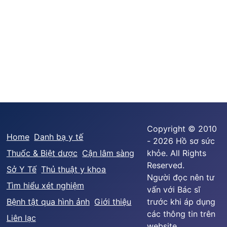
Copyright © 2010
Home
Danh bạ y tế
- 2026 Hồ sơ sức
Thuốc & Biệt dược
Cận lâm sàng
khỏe. All Rights
Reserved.
Sở Y Tế
Thủ thuật y khoa
Người đọc nên tư
Tìm hiểu xét nghiệm
vấn với Bác sĩ
Bệnh tật qua hình ảnh
Giới thiệu
trước khi áp dụng
các thông tin trên
Liên lạc
website.