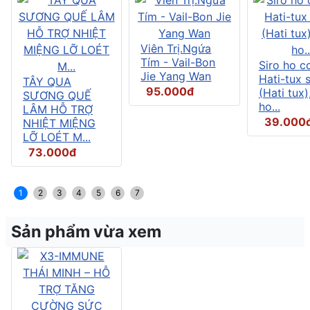
Viên Trị.Ngứa
Tím - Vail-Bon
Siro ho c
Jie Yang Wan
Hati-tux 
TÂY QUA
95.000đ
(Hati tux)
SƯƠNG QUẾ
ho...
LÂM HỖ TRỢ
39.000
NHIỆT MIỆNG
LỠ LOÉT M...
73.000đ
1
2
3
4
5
6
7
Sản phẩm vừa xem