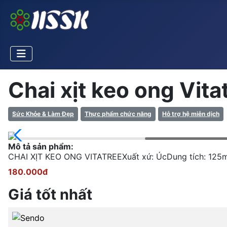
Chai xịt keo ong Vita
Sức Khỏe & Làm Đẹp
Thực phẩm chức năng
Hỗ trợ hệ miễn dịch
Mô tả sản phẩm:
CHAI XỊT KEO ONG VITATREEXuất xứ: ÚcDung tích: 125m
180.000đ
Giá tốt nhất