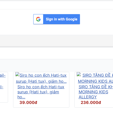
l-
Siro ho con ếch Hati-tux
SIRO TĂNG ĐỀ K
surup (Hati tux), giảm
MORNING KIDS
ho...
ALLERGY
39.000đ
236.000đ