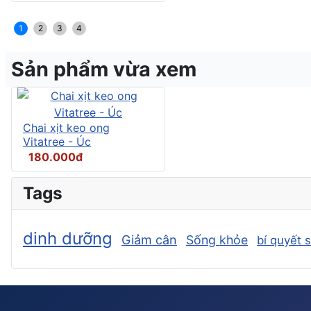
1
2
3
4
Sản phẩm vừa xem
Chai xịt keo ong
Vitatree - Úc
180.000đ
Tags
dinh dưỡng
Giảm cân
Sống khỏe
bí quyết 