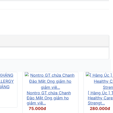
HÁNG
Nontro GT chứa Chanh
[ Hàng Úc ] 
Đào Mật Ong giảm ho
Healthy Care
giảm viê...
Strengt...
75.000đ
280.000đ