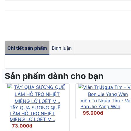
Chi tiết sản phẩm
Bình luận
Sản phẩm dành cho bạn
Viên Trị.Ngứa Tím - Vai
Bon Jie Yang Wan
TÂY QUA SƯƠNG QUẾ
95.000đ
LÂM HỖ TRỢ NHIỆT
MIỆNG LỠ LOÉT M...
73.000đ