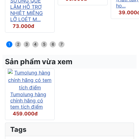
SƯƠNG QUẾ
ho...
LÂM HỖ TRỢ
39.000
NHIỆT MIỆNG
LỠ LOÉT M...
73.000đ
1
2
3
4
5
6
7
Sản phẩm vừa xem
Tumolung hàng
chính hãng có
tem tích điểm
459.000đ
Tags