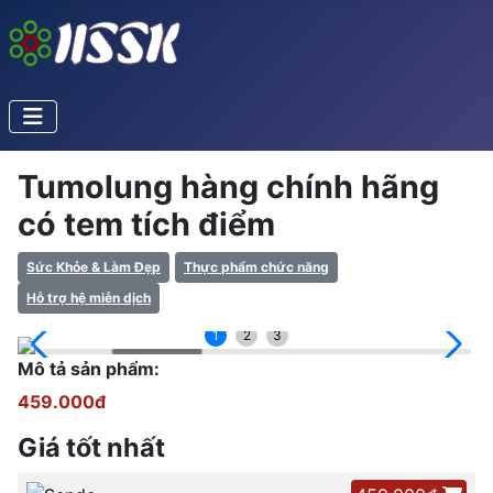
Tumolung hàng chính hãng
có tem tích điểm
Sức Khỏe & Làm Đẹp
Thực phẩm chức năng
Hỗ trợ hệ miễn dịch
1
2
3
Mô tả sản phẩm:
459.000đ
Giá tốt nhất