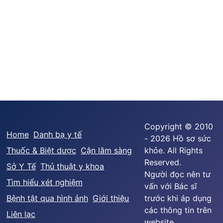
Copyright © 2010
Home
Danh bạ y tế
- 2026 Hồ sơ sức
Thuốc & Biệt dược
Cận lâm sàng
khỏe. All Rights
Reserved.
Sở Y Tế
Thủ thuật y khoa
Người đọc nên tư
Tìm hiểu xét nghiệm
vấn với Bác sĩ
Bệnh tật qua hình ảnh
Giới thiệu
trước khi áp dụng
các thông tin trên
Liên lạc
website.