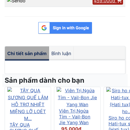
459.000đ
Chi tiết sản phẩm
Bình luận
Sản phẩm dành cho bạn
Viên Trị.Ngứa
Tím - Vail-Bon
Siro ho c
Jie Yang Wan
Hati-tux 
TÂY QUA
95.000đ
(Hati tux)