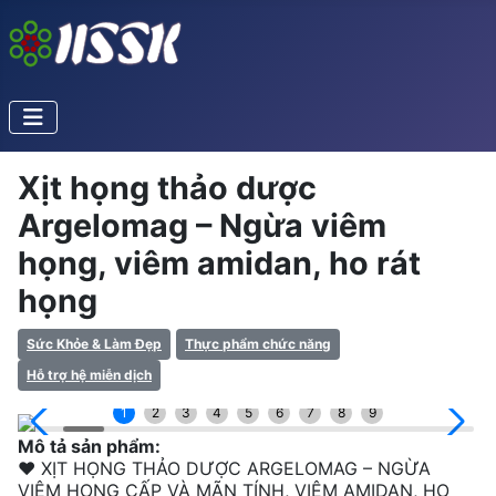
Xịt họng thảo dược
Argelomag – Ngừa viêm
họng, viêm amidan, ho rát
họng
Sức Khỏe & Làm Đẹp
Thực phẩm chức năng
Hỗ trợ hệ miễn dịch
1
2
3
4
5
6
7
8
9
Mô tả sản phẩm:
❤ XỊT HỌNG THẢO DƯỢC ARGELOMAG – NGỪA
VIÊM HỌNG CẤP VÀ MÃN TÍNH, VIÊM AMIDAN, HO