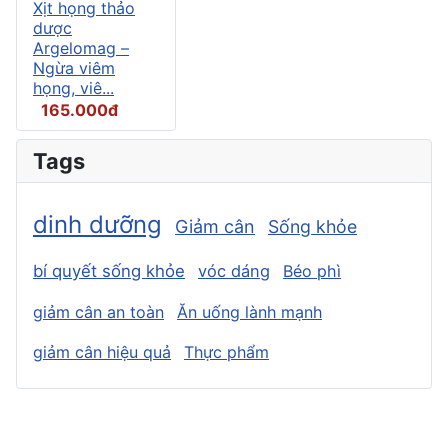
Xịt họng thảo
dược
Argelomag –
Ngừa viêm
họng, viê...
165.000đ
Tags
dinh dưỡng
Giảm cân
Sống khỏe
bí quyết sống khỏe
vóc dáng
Béo phì
giảm cân an toàn
Ăn uống lành mạnh
giảm cân hiệu quả
Thực phẩm