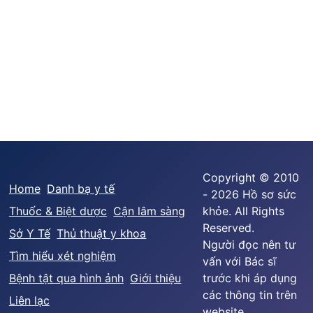
Copyright © 2010
Home
Danh bạ y tế
- 2026 Hồ sơ sức
Thuốc & Biệt dược
Cận lâm sàng
khỏe. All Rights
Reserved.
Sở Y Tế
Thủ thuật y khoa
Người đọc nên tư
Tìm hiểu xét nghiệm
vấn với Bác sĩ
Bệnh tật qua hình ảnh
Giới thiệu
trước khi áp dụng
các thông tin trên
Liên lạc
website.