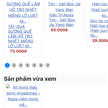
Viên Trị.Ngứa
Tím - Vail-Bon
Siro ho c
Jie Yang Wan
Hati-tux 
TÂY QUA
95.000đ
(Hati tux)
SƯƠNG QUẾ
ho...
LÂM HỖ TRỢ
39.000
NHIỆT MIỆNG
LỠ LOÉT M...
73.000đ
1
2
3
4
5
6
7
Sản phẩm vừa xem